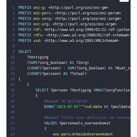
1
PREFIX
onz-g
:
<
http://purl.org/ozo/onz-g#
>
2
PREFIX
onz-pers
:
<
http://purl.org/ozo/onz-pers#
>
3
PREFIX
onz-zorg
:
<
http://purl.org/ozo/onz-zorg#
>
4
PREFIX
onz-org
:
<
http://purl.org/ozo/onz-org#
>
5
PREFIX
rdf
:
<
http://www.w3.org/1999/02/22-rdf-syntax-ns
6
PREFIX
rdfs
:
<
http://www.w3.org/2000/01/rdf-schema#
>
7
PREFIX
xsd
:
<
http://www.w3.org/2001/XMLSchema#
>
8
9
SELECT
10
?Vestiging
11
(
SUM
(
?zorg_boolean
)
AS
?Zorg
)
12
(
COUNT
(
?persoon
)
 - 
SUM
(
?zorg_boolean
)
AS
?Niet_zorg
13
(
COUNT
(
?persoon
)
AS
?Totaal
)
14
{
15
{
16
SELECT
?persoon
?Vestiging
(
MAX
(
?zorgfunctie
)
A
17
{
18
#Bepaal de peildatum
19
BIND
(
"2023-07-01"
^^
xsd
:
date
AS
?peildatum
)
20
21
#Bepaal filter voor definitie van overeenko
22
VALUES
?personeels_overeenkomst
23
{
24
onz-pers
:
ArbeidsOvereenkomst