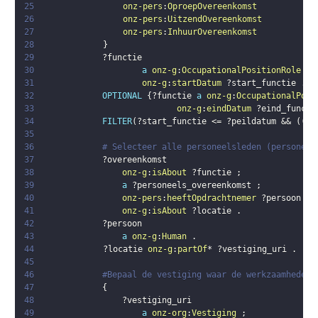
25
onz-pers
:
OproepOvereenkomst
26
onz-pers
:
UitzendOvereenkomst
27
onz-pers
:
InhuurOvereenkomst
28
}
29
?functie
30
a
onz-g
:
OccupationalPositionRole
;
31
onz-g
:
startDatum
?start_functie
.
32
OPTIONAL
{
?functie
a
onz-g
:
OccupationalPosi
33
onz-g
:
eindDatum
?eind_functi
34
FILTER
(
?start_functie
 <= 
?peildatum
 && 
(
(
?e
35
36
# Selecteer alle personeelsleden (personen 
37
?overeenkomst
38
onz-g
:
isAbout
?functie
;
39
a
?personeels_overeenkomst
;
40
onz-pers
:
heeftOpdrachtnemer
?persoon
;
41
onz-g
:
isAbout
?locatie
.
42
?persoon
43
a
onz-g
:
Human
.
44
?locatie
onz-g
:
partOf
* 
?vestiging_uri
.
45
46
#Bepaal de vestiging waar de werkzaamheden 
47
{
48
?vestiging_uri
49
a
onz-org
:
Vestiging
;