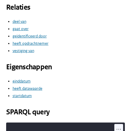
Relaties
deel van
gaat over
geïdentificeerd door
heeft opdrachtnemer
vestiging van
Eigenschappen
einddatum
heeft datawaarde
startdatum
SPARQL query
...