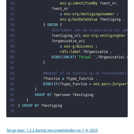
50
onz-g
:
identifiedBy
?vest_nr
.
51
?vest_nr
52
a
onz-org
:
Vestigingsnummer
;
53
onz-g
:
hasDataValue
?Vestiging
.
54
}
UNION
{
55
#Includeer ook de organisatie als gehee
56
?vestiging_uri
onz-org
:
vestigingVan
?or
57
?organisatie_uri
58
a
onz-g
:
Business
;
59
rdfs
:
label
?Organisatie
.
60
BIND
(
CONCAT
(
'Totaal '
,
?Organisatie
)
AS
61
}
62
63
#Bepaal of de functie op de overeenkomst va
64
?functie
a
?type_functie
.
65
BIND
(
IF
(
?type_functie
 = 
onz-pers
:
Zorgverlen
66
}
67
GROUP
BY
?persoon
?Vestiging
68
}
69
}
GROUP
BY
?Vestiging
70
Terug naar:
1.2.2 Aantal personeelsleden op 1-4-2023