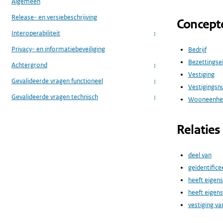
Algemeen
Release- en versiebeschrijving
Concept
Interoperabiliteit
...
Privacy- en informatiebeveiliging
Bedrijf
Bezettingse
Achtergrond
...
Vestiging
Gevalideerde vragen functioneel
...
Vestigings
Gevalideerde vragen technisch
Wooneenhe
...
Relaties
deel van
geïdentifice
heeft eigen
heeft eigen
vestiging va