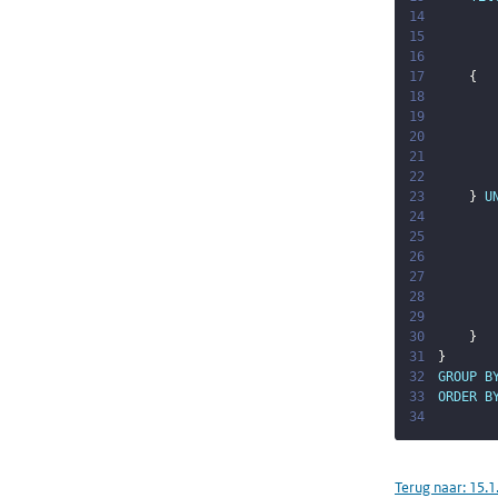
14
15
16
17
{
18
19
20
21
22
23
}
U
24
25
26
27
28
29
30
}
31
}
32
GROUP
B
33
ORDER
B
34
Terug naar:
15.1