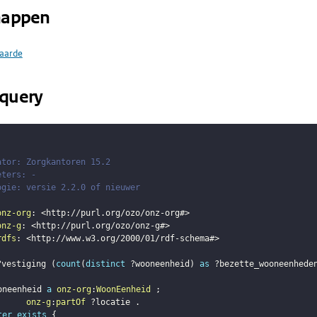
happen
aarde
query
ator: Zorgkantoren 15.2
eters: -
ogie: versie 2.2.0 of nieuwer
onz-org
:
<
http://purl.org/ozo/onz-org#
>
onz-g
:
<
http://purl.org/ozo/onz-g#
>
rdfs
:
<
http://www.w3.org/2000/01/rdf-schema#
>
?vestiging
(
count
(
distinct
?wooneenheid
)
as
?bezette_wooneenhede
oneenheid
a
onz-org
:
WoonEenheid
;
onz-g
:
partOf
?locatie
.
ter
exists
{