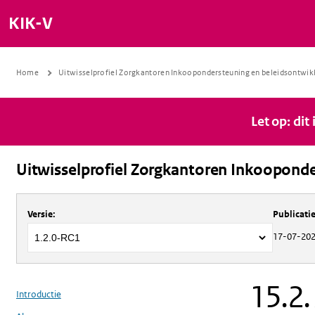
KIK-V
Home
Uitwisselprofiel Zorgkantoren Inkoopondersteuning en beleidsontwik
Let op: dit
Uitwisselprofiel Zorgkantoren Inkooponde
Over
Uitwisselprofiel Zorgkantoren 
Versie
:
Publicat
17-07-20
15.2.
Introductie