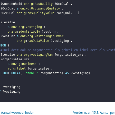
?wooneenheid
onz-g
:
hasQuality
?OccQual
.
?OccQual
a
onz-g
:
OccupancyQuality
.
?OccQual
onz-g
:
hasQualityValue
?occQualV
.
}
?locatie
a
onz-org
:
Vestiging
;
onz-g
:
identifiedBy
?vest_nr
.
?vest_nr
a
onz-org
:
Vestigingsnummer
;
onz-g
:
hasDataValue
?vestiging
.
NION
{
#Includeer ook de organisatie als geheel en label deze als vest
?locatie
onz-org
:
vestigingVan
?organisatie_uri
.
?organisatie_uri
a
onz-g
:
Business
;
rdfs
:
label
?organisatie
.
BIND
(
CONCAT
(
'Totaal '
,
?organisatie
)
AS
?vestiging
)
Y
?vestiging
Y
?vestiging
. Aantal wooneenheden
Verder naar:
15.3. Aantal pe