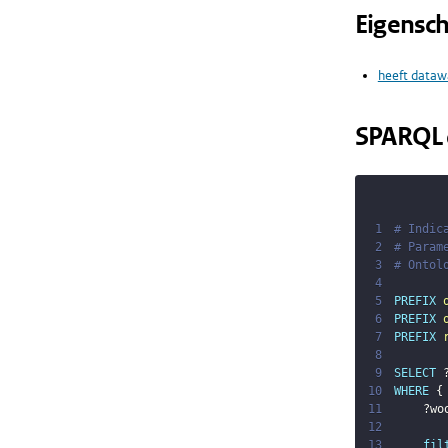
Eigensc
heeft dataw
SPARQL 
1
# Indic
2
# Param
3
# Ontol
4
5
PREFIX
6
PREFIX
7
PREFIX
8
9
SELECT
10
WHERE
{
11
?wo
12
13
fil