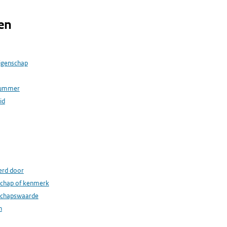
en
igenschap
nummer
id
erd door
schap of kenmerk
schapswaarde
n