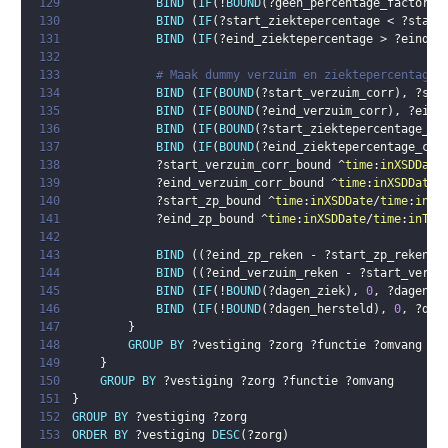
129
BIND
(
IF
(
!
BOUND
(
?geen_percentage_factor
)
,
130
BIND
(
IF
(
?start_ziektepercentage
 < 
?start
131
BIND
(
IF
(
?eind_ziektepercentage
 > 
?eind_v
132
133
# Maak dummy verzuim en ziektepercentage 
134
BIND
(
IF
(
BOUND
(
?start_verzuim_corr
)
,
?sta
135
BIND
(
IF
(
BOUND
(
?eind_verzuim_corr
)
,
?eind
136
BIND
(
IF
(
BOUND
(
?start_ziektepercentage_co
137
BIND
(
IF
(
BOUND
(
?eind_ziektepercentage_cor
138
?start_verzuim_corr_bound
 ^
time
:
inXSDDate
139
?eind_verzuim_corr_bound
 ^
time
:
inXSDDate
/
140
?start_zp_bound
 ^
time
:
inXSDDate
/
time
:
inTe
141
?eind_zp_bound
 ^
time
:
inXSDDate
/
time
:
inTem
142
143
BIND
(
(
?eind_zp_reken
 - 
?start_zp_reken
 +
144
BIND
(
(
?eind_verzuim_reken
 - 
?start_verzu
145
BIND
(
IF
(
!
BOUND
(
?dagen_ziek
)
,
0
,
?dagen_z
146
BIND
(
IF
(
!
BOUND
(
?dagen_hersteld
)
,
0
,
?dag
147
}
148
GROUP
BY
?vestiging
?zorg
?functie
?omvang
?v
149
}
150
GROUP
BY
?vestiging
?zorg
?functie
?omvang
151
}
152
GROUP
BY
?vestiging
?zorg
153
ORDER
BY
?vestiging
DESC
(
?zorg
)