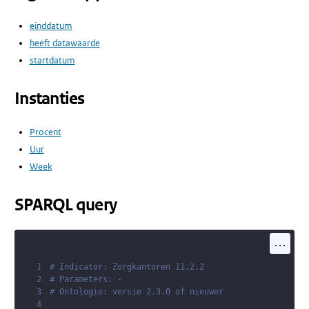
einddatum
heeft datawaarde
startdatum
Instanties
Procent
Uur
Week
SPARQL query
...
1
# Indicator: Zorgkantoren 11.2.2
2
# Parameters: -
3
# Ontologie: versie 2.3.0 of nieuwer
4