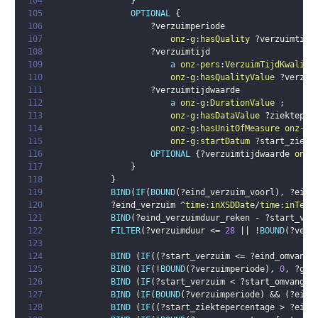
104
}
105
OPTIONAL
{
106
?verzuimperiode
107
onz-g
:
hasQuality
?verzuimtijd
108
?verzuimtijd
109
a
onz-pers
:
VerzuimTijdKwalite
110
onz-g
:
hasQualityValue
?verzui
111
?verzuimtijdwaarde
112
a
onz-g
:
DurationValue
;
113
onz-g
:
hasDataValue
?ziekteper
114
onz-g
:
hasUnitOfMeasure
onz-g
:
115
onz-g
:
startDatum
?start_ziekt
116
OPTIONAL
{
?verzuimtijdwaarde
onz-
117
}
118
}
119
BIND
(
IF
(
BOUND
(
?eind_verzuim_voorl
)
,
?eind
120
?eind_verzuim
 ^
time
:
inXSDDate
/
time
:
inTemp
121
BIND
(
?eind_verzuimduur_reken
 - 
?start_ver
122
FILTER
(
?verzuimduur
 <= 
28
 || !
BOUND
(
?verz
123
124
BIND
(
IF
(
(
?start_verzuim
 <= 
?eind_omvang_
125
BIND
(
IF
(
!
BOUND
(
?verzuimperiode
)
,
0
,
?gee
126
BIND
(
IF
(
?start_verzuim
 < 
?start_omvang_c
127
BIND
(
IF
(
BOUND
(
?verzuimperiode
)
 && 
(
?eind
128
BIND
(
IF
(
(
?start_ziektepercentage
 > 
?eind