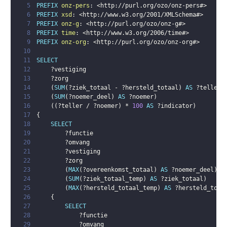
5
PREFIX
onz-pers
:
<
http://purl.org/ozo/onz-pers#
>
6
PREFIX
xsd
:
<
http://www.w3.org/2001/XMLSchema#
>
7
PREFIX
onz-g
:
<
http://purl.org/ozo/onz-g#
>
8
PREFIX
time
:
<
http://www.w3.org/2006/time#
>
9
PREFIX
onz-org
:
<
http://purl.org/ozo/onz-org#
>
10
11
SELECT
12
?vestiging
13
?zorg
14
(
SUM
(
?ziek_totaal
 - 
?hersteld_totaal
)
AS
?teller
)
15
(
SUM
(
?noemer_deel
)
AS
?noemer
)
16
(
(
?teller
 / 
?noemer
)
 * 
100
AS
?indicator
)
17
{
18
SELECT
19
?functie
20
?omvang
21
?vestiging
22
?zorg
23
(
MAX
(
?overeenkomst_totaal
)
AS
?noemer_deel
)
24
(
SUM
(
?ziek_totaal_temp
)
AS
?ziek_totaal
)
25
(
MAX
(
?hersteld_totaal_temp
)
AS
?hersteld_tota
26
{
27
SELECT
28
?functie
29
?omvang