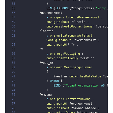
55
}
56
BIND
(
IF
(
BOUND
(
?zorgfunctie
)
,
"Zorg"
,
"N
57
?overeenkomst
58
a
onz-pers
:
ArbeidsOvereenkomst
;
59
onz-g
:
isAbout
?functie
;
60
onz-pers
:
heeftOpdrachtnemer
?persoon
61
?locatie
62
a
onz-g
:
StationaryArtifact
;
63
                ^
onz-g
:
isAbout
?overeenkomst
;
64
onz-g
:
partOf
* 
?v
.
65
?v
66
a
onz-org
:
Vestiging
;
67
onz-g
:
identifiedBy
?vest_nr
.
68
?vest_nr
69
a
onz-org
:
Vestigingsnummer
.
70
{
71
?vest_nr
onz-g
:
hasDataValue
?vest
72
}
UNION
{
73
BIND
(
"Totaal organisatie"
AS
?ve
74
}
75
?omvang
76
a
onz-pers
:
ContractOmvang
;
77
onz-g
:
partOf
?overeenkomst
;
78
onz-g
:
isAbout
?omvang_waarde
;
79
onz-g
:
startDatum
?start_omvang
.