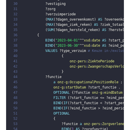
30
?vestiging
31
?zorg
32
?verzuimperiode
33
(
MAX
(
?dagen_overeenkomst
)
AS
?overeenkoms
34
(
MAX
(
?dagen_ziek_reken
)
AS
?ziek_totaal_t
35
(
SUM
(
?dagen_hersteld_reken
)
AS
?hersteld_
36
{
37
BIND
(
"2023-04-01"
^^
xsd
:
date
AS
?start_per
38
BIND
(
"2023-06-30"
^^
xsd
:
date
AS
?eind_peri
39
VALUES
?type_verzuim
# Keuze in-/exclusie
40
{
41
onz-pers
:
ZiektePeriode
42
onz-pers
:
ZwangerschapsVerlof
43
}
44
?functie
45
a
onz-g
:
OccupationalPositionRole
;
46
onz-g
:
startDatum
?start_functie
.
47
OPTIONAL
{
?functie
onz-g
:
eindDatum
?e
48
FILTER
(
?start_functie
 <= 
?eind_perio
49
BIND
(
IF
(
?start_functie
 < 
?start_perio
50
BIND
(
IF
(
?eind_functie
 > 
?eind_periode
51
OPTIONAL
52
{
53
?functie
a
onz-pers
:
ZorgverlenerF
54
BIND
(
1
AS
?zorgfunctie
)