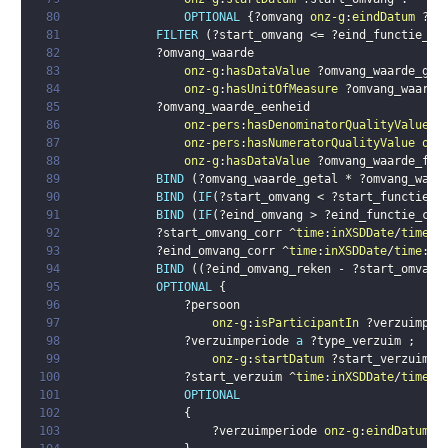
80
OPTIONAL
{
?omvang
onz-g
:
eindDatum
?ei
81
FILTER
(
?start_omvang
 <= 
?eind_functie_co
82
?omvang_waarde
83
onz-g
:
hasDataValue
?omvang_waarde_get
84
onz-g
:
hasUnitOfMeasure
?omvang_waarde
85
?omvang_waarde_eenheid
86
onz-pers
:
hasDenominatorQualityValue
o
87
onz-pers
:
hasNumeratorQualityValue
onz
88
onz-g
:
hasDataValue
?omvang_waarde_fac
89
BIND
(
?omvang_waarde_getal
 * 
?omvang_waar
90
BIND
(
IF
(
?start_omvang
 < 
?start_functie_c
91
BIND
(
IF
(
?eind_omvang
 > 
?eind_functie_cor
92
?start_omvang_corr
 ^
time
:
inXSDDate
/
time
:
i
93
?eind_omvang_corr
 ^
time
:
inXSDDate
/
time
:
in
94
BIND
(
(
?eind_omvang_reken
 - 
?start_omvang
95
OPTIONAL
{
96
?persoon
97
onz-g
:
isParticipantIn
?verzuimper
98
?verzuimperiode
a
?type_verzuim
;
99
onz-g
:
startDatum
?start_verzuim
.
100
?start_verzuim
 ^
time
:
inXSDDate
/
time
:
i
101
OPTIONAL
102
{
103
?verzuimperiode
onz-g
:
eindDatum
?