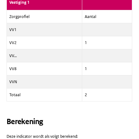
Vestiging 1
Zorgprofiel
Aantal
VV1
VV2
1
VV…
VV8
1
VVN
Totaal
2
Berekening
Deze indicator wordt als volgt berekend: