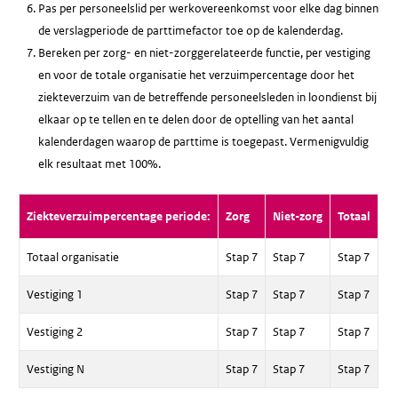
Pas per personeelslid per werkovereenkomst voor elke dag binnen
de verslagperiode de parttimefactor toe op de kalenderdag.
Bereken per zorg- en niet-zorggerelateerde functie, per vestiging
en voor de totale organisatie het verzuimpercentage door het
ziekteverzuim van de betreffende personeelsleden in loondienst bij
elkaar op te tellen en te delen door de optelling van het aantal
kalenderdagen waarop de parttime is toegepast. Vermenigvuldig
elk resultaat met 100%.
Ziekteverzuimpercentage periode:
Zorg
Niet-zorg
Totaal
Totaal organisatie
Stap 7
Stap 7
Stap 7
Vestiging 1
Stap 7
Stap 7
Stap 7
Vestiging 2
Stap 7
Stap 7
Stap 7
Vestiging N
Stap 7
Stap 7
Stap 7