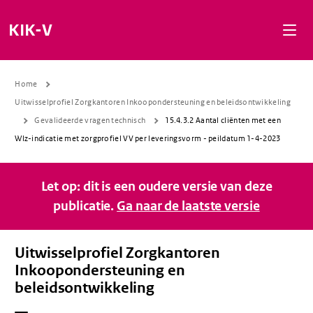
Naar de inhoud gaan
Naar de navigatie gaan
Naar de footer gaan
KIK-V
Home
Uitwisselprofiel Zorgkantoren Inkoopondersteuning en beleidsontwikkeling
Gevalideerde vragen technisch
15.4.3.2 Aantal cliënten met een
Wlz-indicatie met zorgprofiel VV per leveringsvorm - peildatum 1-4-2023
Let op: dit is een oudere versie van deze
publicatie.
Ga naar de laatste versie
Uitwisselprofiel Zorgkantoren
Inkoopondersteuning en
beleidsontwikkeling