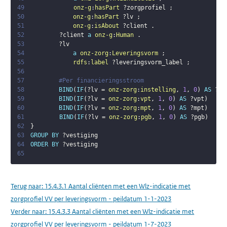
49
onz-g
:
hasPart
?zorgprofiel
;
50
onz-g
:
hasPart
?lv
;
51
onz-g
:
isAbout
?client
.
52
?client
a
onz-g
:
Human
.
53
?lv
54
a
onz-zorg
:
Leveringsvorm
;
55
rdfs
:
label
?leveringsvorm_label
;
56
57
#Per financieringsstroom
58
BIND
(
IF
(
?lv
 = 
onz-zorg
:
instelling
,
1
,
0
)
AS
?ve
59
BIND
(
IF
(
?lv
 = 
onz-zorg
:
vpt
,
1
,
0
)
AS
?vpt
)
60
BIND
(
IF
(
?lv
 = 
onz-zorg
:
mpt
,
1
,
0
)
AS
?mpt
)
61
BIND
(
IF
(
?lv
 = 
onz-zorg
:
pgb
,
1
,
0
)
AS
?pgb
)
62
}
63
GROUP
BY
?vestiging
64
ORDER
BY
?vestiging
65
Terug naar:
15.4.3.1 Aantal cliënten met een Wlz-indicatie met
zorgprofiel VV per leveringsvorm - peildatum 1-1-2023
Verder naar:
15.4.3.3 Aantal cliënten met een Wlz-indicatie met
zorgprofiel VV per leveringsvorm - peildatum 1-7-2023