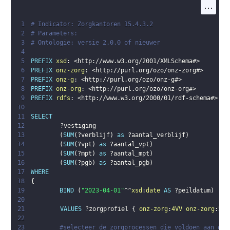
...
1
# Indicator: Zorgkantoren 15.4.3.2
2
# Parameters: 
3
# Ontologie: versie 2.0.0 of nieuwer
4
5
PREFIX
xsd
:
<
http://www.w3.org/2001/XMLSchema#
>
6
PREFIX
onz-zorg
:
<
http://purl.org/ozo/onz-zorg#
>
7
PREFIX
onz-g
:
<
http://purl.org/ozo/onz-g#
>
8
PREFIX
onz-org
:
<
http://purl.org/ozo/onz-org#
>
9
PREFIX
rdfs
:
<
http://www.w3.org/2000/01/rdf-schema#
>
10
11
SELECT
12
?vestiging
13
(
SUM
(
?verblijf
)
as
?aantal_verblijf
)
14
(
SUM
(
?vpt
)
as
?aantal_vpt
)
15
(
SUM
(
?mpt
)
as
?aantal_mpt
)
16
(
SUM
(
?pgb
)
as
?aantal_pgb
)
17
WHERE
18
{
19
BIND
(
"2023-04-01"
^^
xsd
:
date
AS
?peildatum
)
20
21
VALUES
?zorgprofiel
{
onz-zorg
:
4VV
onz-zorg
:
5VV
22
23
#selecteer de zorgprocessen die voldoen aan de 