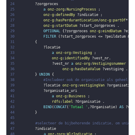
24
?zorgproces
25
a
onz-zorg
:
NursingProcess
;
26
onz-g
:
definedBy
?indicatie
;
27
onz-g
:
hasPerdurantLocation
/
onz-g
:
partOf
* 
?l
28
onz-g
:
startDatum
?start_zorgproces
.
29
OPTIONAL
{
?zorgproces
onz-g
:
eindDatum
?eind
30
FILTER
(
?start_zorgproces
 <= 
?peildatum
 && 
31
{
32
?locatie
33
a
onz-org
:
Vestiging
;
34
onz-g
:
identifiedBy
?vest_nr
.
35
?vest_nr
a
onz-org
:
Vestigingsnummer
;
36
onz-g
:
hasDataValue
?vestiging
.
37
}
UNION
{
38
#Includeer ook de organisatie als geheel en
39
?locatie
onz-org
:
vestigingVan
?organisatie_
40
?organisatie_uri
41
a
onz-g
:
Business
;
42
rdfs
:
label
?Organisatie
.
43
BIND
(
CONCAT
(
'Totaal '
,
?Organisatie
)
AS
?ves
44
}
45
46
#selecteer de bijbehorende indicatie, om unieke
47
?indicatie
48
a
onz-zorg
:
WlzIndicatie
;