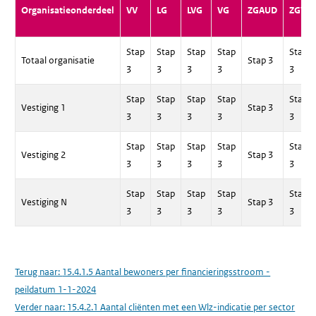
Organisatieonderdeel
VV
LG
LVG
VG
ZGAUD
ZGVIS
Stap
Stap
Stap
Stap
Stap
Totaal organisatie
Stap 3
3
3
3
3
3
Stap
Stap
Stap
Stap
Stap
Vestiging 1
Stap 3
3
3
3
3
3
Stap
Stap
Stap
Stap
Stap
Vestiging 2
Stap 3
3
3
3
3
3
Stap
Stap
Stap
Stap
Stap
Vestiging N
Stap 3
3
3
3
3
3
Terug naar:
15.4.1.5 Aantal bewoners per financieringsstroom -
peildatum 1-1-2024
Verder naar:
15.4.2.1 Aantal cliënten met een Wlz-indicatie per sector