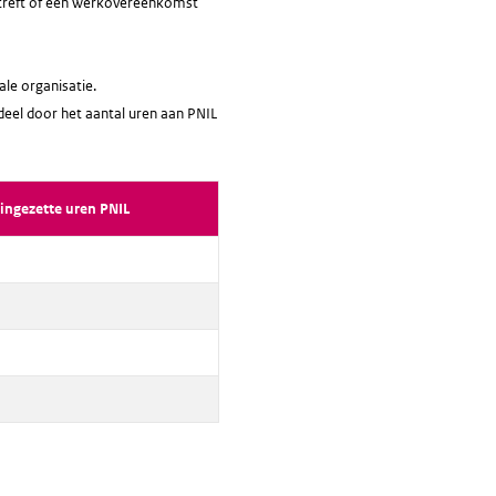
etreft of een werkovereenkomst
ale organisatie.
 deel door het aantal uren aan PNIL
ingezette uren PNIL