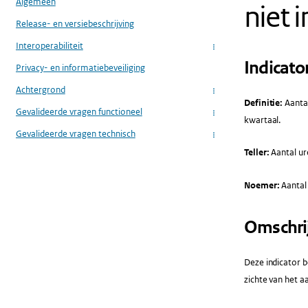
Algemeen
niet 
Release- en versiebeschrijving
Interoperabiliteit
...
Indicato
Privacy- en informatiebeveiliging
Achtergrond
...
Definitie:
Aantal
Gevalideerde vragen functioneel
...
kwartaal.
Gevalideerde vragen technisch
...
Teller:
Aantal ur
Noemer:
Aantal
Omschri
Deze indicator b
zichte van het a