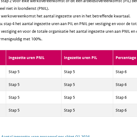
v. stap 2 voor elke werkovereenkomst of dit een arbeidsovereenkomst (PIL) b
el niet in loondienst (PNIL).
 werkovereenkomst het aantal ingezette uren in het betreffende kwartaal.
v. stap 4 het aantal ingezette uren aan PIL en PNIL per vestiging en voor de tot
vestiging en voor de totale organisatie het aantal ingezette uren aan PNIL en
ermenigvuldig met 100%.
Ingezette uren PNIL
Ingezette uren PIL
Percentage 
Stap 5
Stap 5
Stap 6
Stap 5
Stap 5
Stap 6
Stap 5
Stap 5
Stap 6
Stap 5
Stap 5
Stap 6
5 Aantal ingezette uren personeel per cliënt Q1 2024