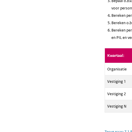
Bepaal o.b.
voor persone
Bereken per
Bereken o.b.
Bereken per 
en PIL en v
Kwartaal:
Organisatie
Vestiging 1
Vestiging 2
Vestiging N
Terug naar:
7.1.