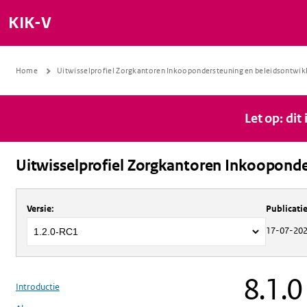
KIK-V
Home
Uitwisselprofiel Zorgkantoren Inkoopondersteuning en beleidsontwik
Let op: dit
Uitwisselprofiel Zorgkantoren Inkooponde
Over
Uitwisselprofiel Zorgkantoren 
Versie
:
Publicat
17-07-20
8.1.0
Introductie