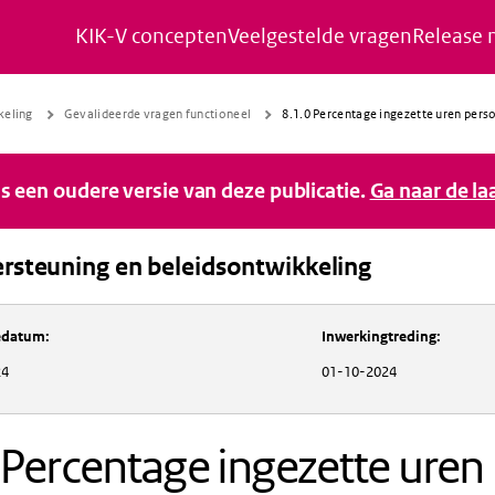
KIK-V concepten
Veelgestelde vragen
Release 
Naar de inhoud gaan
Naar de navigatie gaan
Naar de footer gaan
keling
Gevalideerde vragen functioneel
8.1.0 Percentage ingezette uren person
 is een oudere versie van deze publicatie.
Ga naar de la
rsteuning en beleidsontwikkeling
Inkoopondersteuning en beleidsontwikkeli
iedatum
:
Inwerkingtreding
:
24
01-10-2024
 Percentage ingezette uren