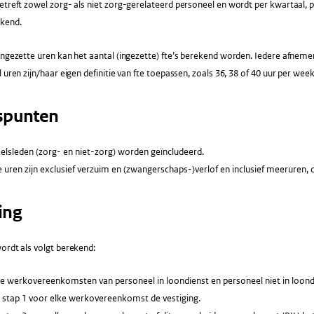
etreft zowel zorg- als niet zorg-gerelateerd personeel en wordt per kwartaal, p
ekend.
ingezette uren kan het aantal (ingezette) fte’s berekend worden. Iedere afneme
 uren zijn/haar eigen definitie van fte toepassen, zoals 36, 38 of 40 uur per week
spunten
elsleden (zorg- en niet-zorg) worden geïncludeerd.
 uren zijn exclusief verzuim en (zwangerschaps-)verlof en inclusief meeruren,
ing
ordt als volgt berekend:
lle werkovereenkomsten van personeel in loondienst en personeel niet in loon
. stap 1 voor elke werkovereenkomst de vestiging.