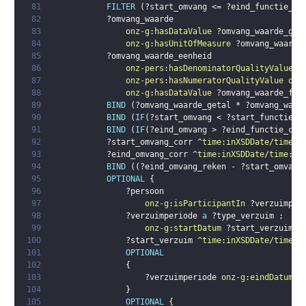
81
FILTER
(
?start_omvang
 <= 
?eind_functie_co
82
?omvang_waarde
83
onz-g
:
hasDataValue
?omvang_waarde_get
84
onz-g
:
hasUnitOfMeasure
?omvang_waarde
85
?omvang_waarde_eenheid
86
onz-pers
:
hasDenominatorQualityValue
o
87
onz-pers
:
hasNumeratorQualityValue
onz
88
onz-g
:
hasDataValue
?omvang_waarde_fac
89
BIND
(
?omvang_waarde_getal
 * 
?omvang_waar
90
BIND
(
IF
(
?start_omvang
 < 
?start_functie_c
91
BIND
(
IF
(
?eind_omvang
 > 
?eind_functie_cor
92
?start_omvang_corr
 ^
time
:
inXSDDate
/
time
:
i
93
?eind_omvang_corr
 ^
time
:
inXSDDate
/
time
:
in
94
BIND
(
(
?eind_omvang_reken
 - 
?start_omvang
95
OPTIONAL
{
96
?persoon
97
onz-g
:
isParticipantIn
?verzuimper
98
?verzuimperiode
a
?type_verzuim
;
99
onz-g
:
startDatum
?start_verzuim
.
100
?start_verzuim
 ^
time
:
inXSDDate
/
time
:
i
101
OPTIONAL
102
{
103
?verzuimperiode
onz-g
:
eindDatum
?
104
}
105
OPTIONAL
{