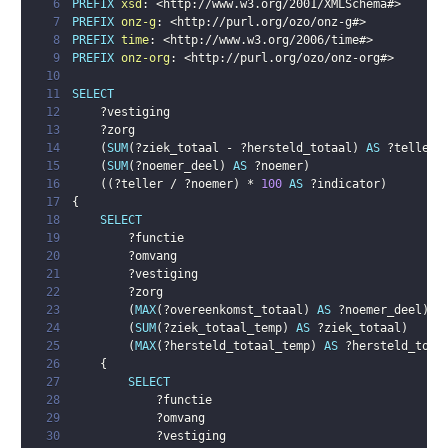
6
PREFIX
xsd
:
<
http://www.w3.org/2001/XMLSchema#
>
7
PREFIX
onz-g
:
<
http://purl.org/ozo/onz-g#
>
8
PREFIX
time
:
<
http://www.w3.org/2006/time#
>
9
PREFIX
onz-org
:
<
http://purl.org/ozo/onz-org#
>
10
11
SELECT
12
?vestiging
13
?zorg
14
(
SUM
(
?ziek_totaal
 - 
?hersteld_totaal
)
AS
?teller
)
15
(
SUM
(
?noemer_deel
)
AS
?noemer
)
16
(
(
?teller
 / 
?noemer
)
 * 
100
AS
?indicator
)
17
{
18
SELECT
19
?functie
20
?omvang
21
?vestiging
22
?zorg
23
(
MAX
(
?overeenkomst_totaal
)
AS
?noemer_deel
)
24
(
SUM
(
?ziek_totaal_temp
)
AS
?ziek_totaal
)
25
(
MAX
(
?hersteld_totaal_temp
)
AS
?hersteld_tota
26
{
27
SELECT
28
?functie
29
?omvang
30
?vestiging