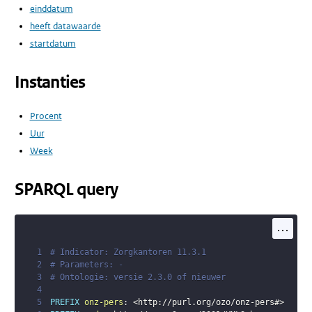
einddatum
heeft datawaarde
startdatum
Instanties
Procent
Uur
Week
SPARQL query
...
1
# Indicator: Zorgkantoren 11.3.1
2
# Parameters: -
3
# Ontologie: versie 2.3.0 of nieuwer
4
5
PREFIX
onz-pers
:
<
http://purl.org/ozo/onz-pers#
>