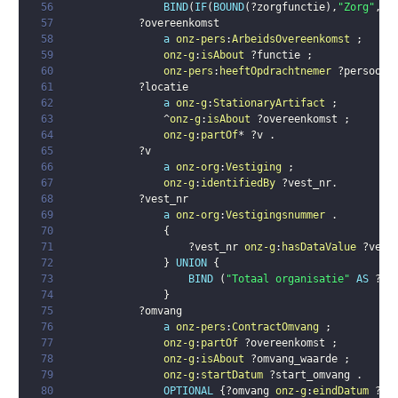
56
BIND
(
IF
(
BOUND
(
?zorgfunctie
)
,
"Zorg"
,
"N
57
?overeenkomst
58
a
onz-pers
:
ArbeidsOvereenkomst
;
59
onz-g
:
isAbout
?functie
;
60
onz-pers
:
heeftOpdrachtnemer
?persoon
61
?locatie
62
a
onz-g
:
StationaryArtifact
;
63
                ^
onz-g
:
isAbout
?overeenkomst
;
64
onz-g
:
partOf
* 
?v
.
65
?v
66
a
onz-org
:
Vestiging
;
67
onz-g
:
identifiedBy
?vest_nr
.
68
?vest_nr
69
a
onz-org
:
Vestigingsnummer
.
70
{
71
?vest_nr
onz-g
:
hasDataValue
?vest
72
}
UNION
{
73
BIND
(
"Totaal organisatie"
AS
?ve
74
}
75
?omvang
76
a
onz-pers
:
ContractOmvang
;
77
onz-g
:
partOf
?overeenkomst
;
78
onz-g
:
isAbout
?omvang_waarde
;
79
onz-g
:
startDatum
?start_omvang
.
80
OPTIONAL
{
?omvang
onz-g
:
eindDatum
?ei