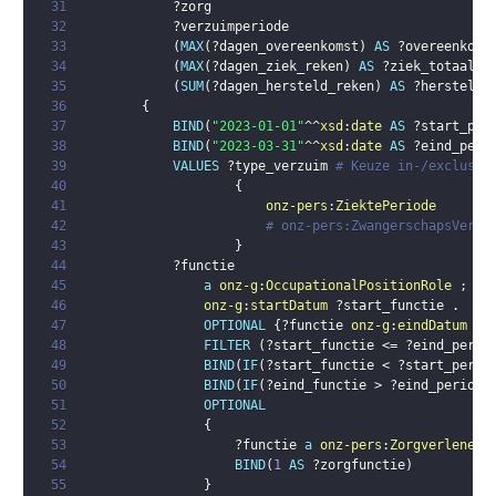
31
?zorg
32
?verzuimperiode
33
(
MAX
(
?dagen_overeenkomst
)
AS
?overeenkoms
34
(
MAX
(
?dagen_ziek_reken
)
AS
?ziek_totaal_t
35
(
SUM
(
?dagen_hersteld_reken
)
AS
?hersteld_
36
{
37
BIND
(
"2023-01-01"
^^
xsd
:
date
AS
?start_per
38
BIND
(
"2023-03-31"
^^
xsd
:
date
AS
?eind_peri
39
VALUES
?type_verzuim
# Keuze in-/exclusie
40
{
41
onz-pers
:
ZiektePeriode
42
# onz-pers:ZwangerschapsVerlo
43
}
44
?functie
45
a
onz-g
:
OccupationalPositionRole
;
46
onz-g
:
startDatum
?start_functie
.
47
OPTIONAL
{
?functie
onz-g
:
eindDatum
?e
48
FILTER
(
?start_functie
 <= 
?eind_perio
49
BIND
(
IF
(
?start_functie
 < 
?start_perio
50
BIND
(
IF
(
?eind_functie
 > 
?eind_periode
51
OPTIONAL
52
{
53
?functie
a
onz-pers
:
ZorgverlenerF
54
BIND
(
1
AS
?zorgfunctie
)
55
}