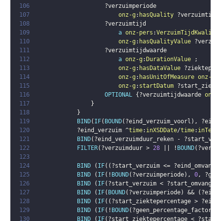
106
?verzuimperiode
107
onz-g
:
hasQuality
?verzuimtijd
108
?verzuimtijd
109
a
onz-pers
:
VerzuimTijdKwalite
110
onz-g
:
hasQualityValue
?verzui
111
?verzuimtijdwaarde
112
a
onz-g
:
DurationValue
;
113
onz-g
:
hasDataValue
?ziekteper
114
onz-g
:
hasUnitOfMeasure
onz-g
:
115
onz-g
:
startDatum
?start_ziekt
116
OPTIONAL
{
?verzuimtijdwaarde
onz-
117
}
118
}
119
BIND
(
IF
(
BOUND
(
?eind_verzuim_voorl
)
,
?eind
120
?eind_verzuim
 ^
time
:
inXSDDate
/
time
:
inTemp
121
BIND
(
?eind_verzuimduur_reken
 - 
?start_ver
122
FILTER
(
?verzuimduur
 > 
28
 || !
BOUND
(
?verzu
123
124
BIND
(
IF
(
(
?start_verzuim
 <= 
?eind_omvang_
125
BIND
(
IF
(
!
BOUND
(
?verzuimperiode
)
,
0
,
?gee
126
BIND
(
IF
(
?start_verzuim
 < 
?start_omvang_c
127
BIND
(
IF
(
BOUND
(
?verzuimperiode
)
 && 
(
?eind
128
BIND
(
IF
(
(
?start_ziektepercentage
 > 
?eind
129
BIND
(
IF
(
!
BOUND
(
?geen_percentage_factor
)
,
130
BIND
(
IF
(
?start_ziektepercentage
 < 
?start