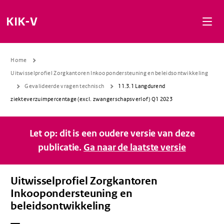
Naar de inhoud gaan
Naar de navigatie gaan
Naar de footer gaan
KIK-V
Home
Uitwisselprofiel Zorgkantoren Inkoopondersteuning en beleidsontwikkeling
Gevalideerde vragen technisch
11.3.1 Langdurend
ziekteverzuimpercentage (excl. zwangerschapsverlof) Q1 2023
Let op: dit is een oudere versie van deze
publicatie.
Ga naar de laatste versie
Uitwisselprofiel Zorgkantoren
Inkoopondersteuning en
beleidsontwikkeling