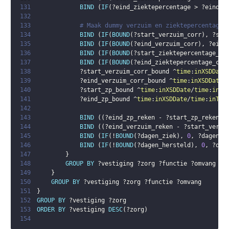
131
BIND
(
IF
(
?eind_ziektepercentage
 > 
?eind_v
132
133
# Maak dummy verzuim en ziektepercentage 
134
BIND
(
IF
(
BOUND
(
?start_verzuim_corr
)
,
?sta
135
BIND
(
IF
(
BOUND
(
?eind_verzuim_corr
)
,
?eind
136
BIND
(
IF
(
BOUND
(
?start_ziektepercentage_co
137
BIND
(
IF
(
BOUND
(
?eind_ziektepercentage_cor
138
?start_verzuim_corr_bound
 ^
time
:
inXSDDate
139
?eind_verzuim_corr_bound
 ^
time
:
inXSDDate
/
140
?start_zp_bound
 ^
time
:
inXSDDate
/
time
:
inTe
141
?eind_zp_bound
 ^
time
:
inXSDDate
/
time
:
inTem
142
143
BIND
(
(
?eind_zp_reken
 - 
?start_zp_reken
 +
144
BIND
(
(
?eind_verzuim_reken
 - 
?start_verzu
145
BIND
(
IF
(
!
BOUND
(
?dagen_ziek
)
,
0
,
?dagen_z
146
BIND
(
IF
(
!
BOUND
(
?dagen_hersteld
)
,
0
,
?dag
147
}
148
GROUP
BY
?vestiging
?zorg
?functie
?omvang
?v
149
}
150
GROUP
BY
?vestiging
?zorg
?functie
?omvang
151
}
152
GROUP
BY
?vestiging
?zorg
153
ORDER
BY
?vestiging
DESC
(
?zorg
)
154