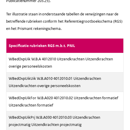
Publicatienummer 203.25).
Ter illustratie staan in onderstaande tabellen de verwijzingen naar de
betreffende rubrieken conform het Referentiegrootboekschema (RGS)
en het Prismant rekeningschema.
Specificatie rubrieken RGS m.b.t. PNIL
WBedOvpUik W.B.A 4012010 Uitzendkrachten Uitzendkrachten
overige personeelskosten
WBedOvpUikUik W.B.A010 4012010.01 Uitzendkrachten
Uitzendkrachten overige personeelskosten
WBedOvpUikFor W.B.A020 4012010.02 Uitzendkrachten formatief
Uitzendkrachten formatief
WBedOvpUikPrj W.B.A030 4012010.03 Uitzendkrachten
projectmatig Uitzendkrachten projectmatig