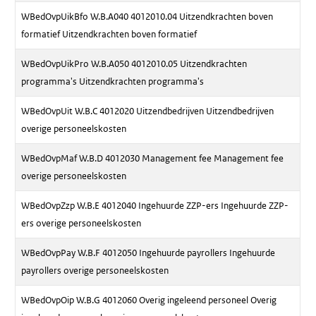
WBedOvpUikBfo W.B.A040 4012010.04 Uitzendkrachten boven
formatief Uitzendkrachten boven formatief
WBedOvpUikPro W.B.A050 4012010.05 Uitzendkrachten
programma's Uitzendkrachten programma's
WBedOvpUit W.B.C 4012020 Uitzendbedrijven Uitzendbedrijven
overige personeelskosten
WBedOvpMaf W.B.D 4012030 Management fee Management fee
overige personeelskosten
WBedOvpZzp W.B.E 4012040 Ingehuurde ZZP-ers Ingehuurde ZZP-
ers overige personeelskosten
WBedOvpPay W.B.F 4012050 Ingehuurde payrollers Ingehuurde
payrollers overige personeelskosten
WBedOvpOip W.B.G 4012060 Overig ingeleend personeel Overig