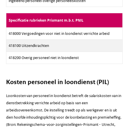
ingeleend personeel overige personeelskosten
Specificatie rubrieken Prismant m.b.t. PNIL
418000 Vergoedingen voor niet in loondienst verrichte arbeid
418100 Uitzendkrachten
418200 Overig personeel niet in loondienst
Kosten personeel in loondienst (PIL)
Loonkosten van personeel in loondienst betreft de salariskosten van in
dienstbetrekking verrichte arbeid op basis van een
arbeidsovereenkomst. De instelling treedt op als werkgever en is uit
dien hoofde inhoudingsplichtig voor de loonbelasting en premieheffing.
(Bron: Rekeningschema-voor-zorginstellingen-Prismant - Utrecht,