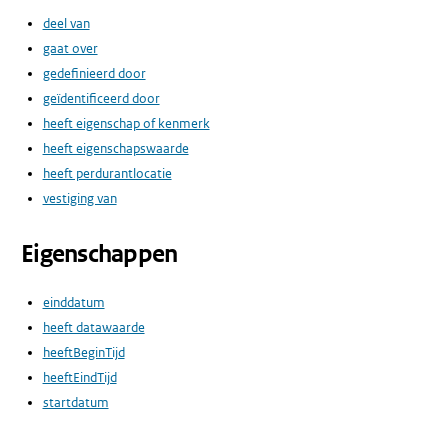
deel van
gaat over
gedefinieerd door
geïdentificeerd door
heeft eigenschap of kenmerk
heeft eigenschapswaarde
heeft perdurantlocatie
vestiging van
Eigenschappen
einddatum
heeft datawaarde
heeftBeginTijd
heeftEindTijd
startdatum