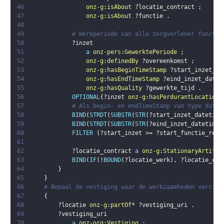
46
onz-g
:
isAbout
?locatie_contract
;
47
onz-g
:
isAbout
?functie
.
48
49
# Werkperiode van alle zorgverlener functie
50
?inzet
51
a
onz-pers
:
GewerktePeriode
;
52
onz-g
:
definedBy
?overeenkomst
;
53
onz-g
:
hasBeginTimeStamp
?start_inzet_da
54
onz-g
:
hasEndTimeStamp
?eind_inzet_datet
55
onz-g
:
hasQuality
?gewerkte_tijd
.
56
OPTIONAL
{
?inzet
onz-g
:
hasPerdurantLocation
57
# Als begin- en endTimeStamp van type dateT
58
BIND
(
STRDT
(
SUBSTR
(
STR
(
?start_inzet_datetime
59
BIND
(
STRDT
(
SUBSTR
(
STR
(
?eind_inzet_datetime
)
60
FILTER
(
?start_inzet
 >= 
?start_functie_reke
61
62
?locatie_contract
a
onz-g
:
StationaryArtifac
63
BIND
(
IF
(
!
BOUND
(
?locatie_werk
)
,
?locatie_con
64
}
65
}
66
# Bepaal de vestiging waar de werkzaamheden verrich
67
{
68
?locatie
onz-g
:
partOf
* 
?vestiging_uri
.
69
?vestiging_uri
70
a
onz-org
:
Vestiging
;