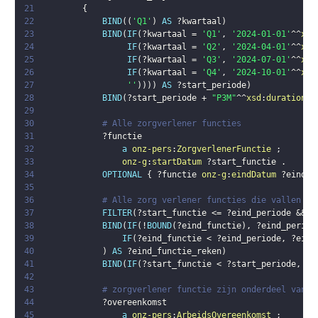
21
{
22
BIND
(
(
'Q1'
)
AS
?kwartaal
)
23
BIND
(
IF
(
?kwartaal
 = 
'Q1'
,
'2024-01-01'
^^
xsd
24
IF
(
?kwartaal
 = 
'Q2'
,
'2024-04-01'
^^
xsd
25
IF
(
?kwartaal
 = 
'Q3'
,
'2024-07-01'
^^
xsd
26
IF
(
?kwartaal
 = 
'Q4'
,
'2024-10-01'
^^
xsd
27
''
)
)
)
)
AS
?start_periode
)
28
BIND
(
?start_periode
 + 
"P3M"
^^
xsd
:
duration
 -
29
30
# Alle zorgverlener functies
31
?functie
32
a
onz-pers
:
ZorgverlenerFunctie
;
33
onz-g
:
startDatum
?start_functie
.
34
OPTIONAL
{
?functie
onz-g
:
eindDatum
?eind_f
35
36
# Alle zorg verlener functies die vallen bi
37
FILTER
(
?start_functie
 <= 
?eind_periode
 && 
(
38
BIND
(
IF
(
!
BOUND
(
?eind_functie
)
,
?eind_period
39
IF
(
?eind_functie
 < 
?eind_periode
,
?eind
40
)
AS
?eind_functie_reken
)
41
BIND
(
IF
(
?start_functie
 < 
?start_periode
,
?s
42
43
# zorgverlener functie zijn onderdeel van e
44
?overeenkomst
45
a
onz-pers
:
ArbeidsOvereenkomst
;