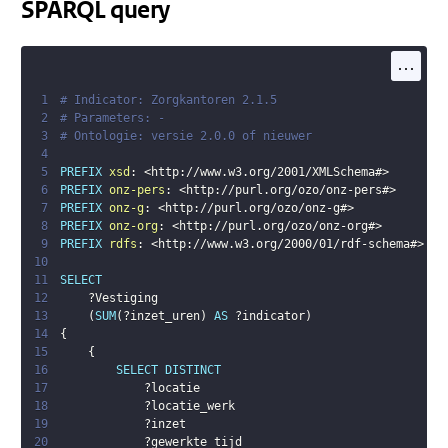
SPARQL query
...
1
# Indicator: Zorgkantoren 2.1.5
2
# Parameters: -
3
# Ontologie: versie 2.0.0 of nieuwer
4
5
PREFIX
xsd
:
<
http://www.w3.org/2001/XMLSchema#
>
6
PREFIX
onz-pers
:
<
http://purl.org/ozo/onz-pers#
>
7
PREFIX
onz-g
:
<
http://purl.org/ozo/onz-g#
>
8
PREFIX
onz-org
:
<
http://purl.org/ozo/onz-org#
>
9
PREFIX
rdfs
:
<
http://www.w3.org/2000/01/rdf-schema#
>
10
11
SELECT
12
?Vestiging
13
(
SUM
(
?inzet_uren
)
AS
?indicator
)
14
{
15
{
16
SELECT
DISTINCT
17
?locatie
18
?locatie_werk
19
?inzet
20
?gewerkte_tijd