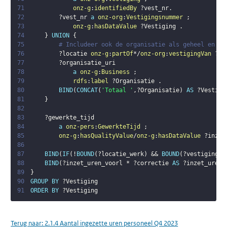
71
onz-g
:
identifiedBy
?vest_nr
.
72
?vest_nr
a
onz-org
:
Vestigingsnummer
;
73
onz-g
:
hasDataValue
?Vestiging
.
74
}
UNION
{
75
# Includeer ook de organisatie als geheel en la
76
?locatie
onz-g
:
partOf
*/
onz-org
:
vestigingVan
?or
77
?organisatie_uri
78
a
onz-g
:
Business
;
79
rdfs
:
label
?Organisatie
.
80
BIND
(
CONCAT
(
'Totaal '
,
?Organisatie
)
AS
?Vestigi
81
}
82
83
?gewerkte_tijd
84
a
onz-pers
:
GewerkteTijd
;
85
onz-g
:
hasQualityValue
/
onz-g
:
hasDataValue
?inzet
86
87
BIND
(
IF
(
!
BOUND
(
?locatie_werk
)
 && 
BOUND
(
?vestiging_u
88
BIND
(
?inzet_uren_voorl
 * 
?correctie
AS
?inzet_uren
)
89
}
90
GROUP
BY
?Vestiging
91
ORDER
BY
?Vestiging
Terug naar:
2.1.4 Aantal ingezette uren personeel Q4 2023