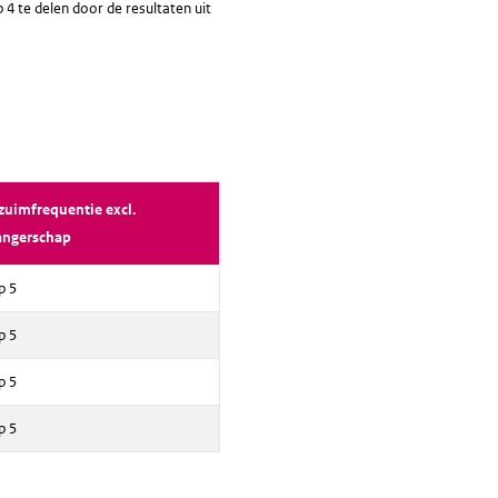
 4 te delen door de resultaten uit
zuimfrequentie excl.
angerschap
p 5
p 5
p 5
p 5