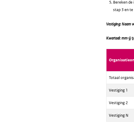
Bereken de i
stap 3 en t
Vestiging: Naam v
Kwartaal: mm-jj t
Organisatieo
Totaal organis
Vestiging 1
Vestiging 2
Vestiging N