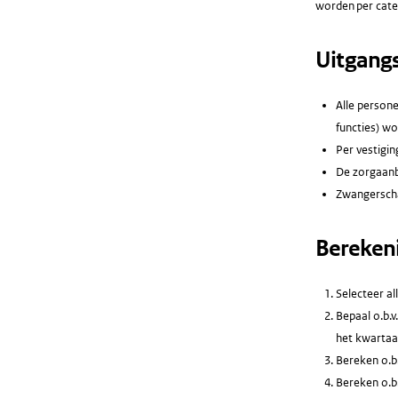
worden per cate
Uitgang
Alle person
functies) wo
Per vestigin
De zorgaanb
Zwangerscha
Bereken
Selecteer a
Bepaal o.b.v
het kwartaal
Bereken o.b.
Bereken o.b.