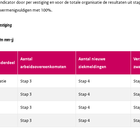
ndicator door per vestiging en voor de totale organisatie de resultaten uit stap
e vermenigvuldigen met 100%.
estiging
/m mm-jj
Aantal
Aantal nieuwe
Ver
nderdeel
arbeidsovereenkomsten
ziekmeldingen
zw
atie
Stap 3
Stap 4
Sta
Stap 3
Stap 4
Sta
Stap 3
Stap 4
Sta
Stap 3
Stap 4
Sta