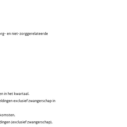
org- en niet-zorggerelateerde
n in het kwartaal.
eldingen exclusief zwangerschap in
enkomsten.
ldingen (exclusief zwangerschap).