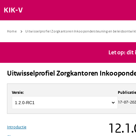
KIK-V
Home
Uitwisselprofiel Zorgkantoren Inkoopondersteuning en beleidsontwik
Let op: dit
Uitwisselprofiel Zorgkantoren Inkooponde
Over
Uitwisselprofiel Zorgkantoren 
Versie
:
Publicat
17-07-20
12.1.
Introductie