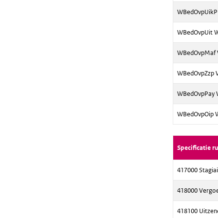
WBedOvpUikPr
WBedOvpUit W.
WBedOvpMaf W
WBedOvpZzp W.
WBedOvpPay W.
WBedOvpOip W.
Specificatie 
417000 Stagiai
418000 Vergoed
418100 Uitzen