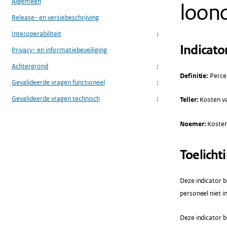
Algemeen
loond
Release- en versiebeschrijving
Interoperabiliteit
...
Indicato
Privacy- en informatiebeveiliging
Achtergrond
...
Definitie:
Percen
Gevalideerde vragen functioneel
...
Gevalideerde vragen technisch
Teller:
Kosten va
...
Noemer:
Kosten 
Toelicht
Deze indicator b
personeel niet in
Deze indicator b