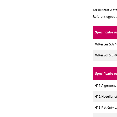
Ter illustratie 
Referentiegroo
Specificatie 
WPerLes S.A 4
WPerSol S.B 4
Specificatie 
411 Algemene e
412 Hotelfunct
413 Patiënt- 