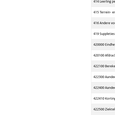
414 Leerling p
415 Terrein- 
416 Andere vo
419 Suppleties
420000 Eindhef
420100 Afdrac
422100 Bereken
422300 Aandee
422400 Aandee
422410 Kortin
422500 Ziekte