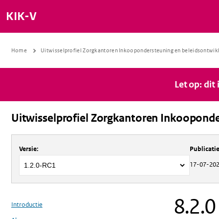
KIK-V
Home
Uitwisselprofiel Zorgkantoren Inkoopondersteuning en beleidsontwik
Let op: dit
Uitwisselprofiel Zorgkantoren Inkooponde
Over
Uitwisselprofiel Zorgkantoren 
Versie
:
Publicat
17-07-20
8.2.0
Introductie