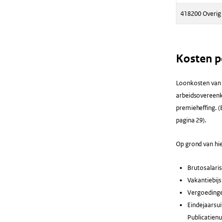
418200 Overig 
Kosten pe
Loonkosten van p
arbeidsovereenko
premieheffing. 
pagina 29).
Op grond van hi
Brutosalaris
Vakantiebijs
Vergoedinge
Eindejaarsu
Publicatien