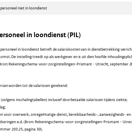
personeel niet in loondienst
rsoneel in loondienst (PIL)
ersoneel in loondienst betreft de salariskosten van in dienstbetrekking verrich
mst. De instelling treedt op als werkgever en is uit dien hoofde inhoudingsplic
(Bron: Rekeningschema-voor-zorginstellingen-Prismant - Utrecht, september 
ervan worden tot de salarissen gerekend:
 (volgens inschalingtabellen) inclusief doorbetaalde salarissen tijdens ziekte;
lag;
n voor overwerk, onregelmatige dienst, bereikbaarheids-, aanwezigheids- en 
itkeringen e.d. (Bron: Rekeningschema-voor-zorginstellingen-Prismant - Utre
ummer 203.25, pagina 30).