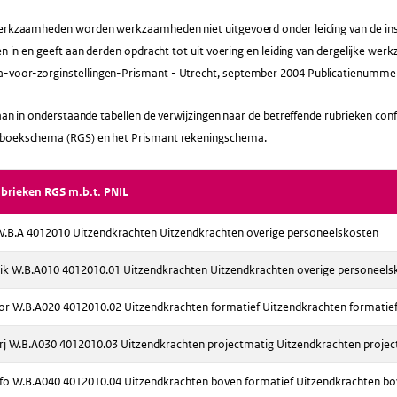
werkzaamheden worden werkzaamheden niet uitgevoerd onder leiding van de inst
ten in en geeft aan derden opdracht tot uit voering en leiding van dergelijke we
voor-zorginstellingen-Prismant - Utrecht, september 2004 Publicatienummer
staan in onderstaande tabellen de verwijzingen naar de betreffende rubrieken co
tboekschema (RGS) en het Prismant rekeningschema.
ubrieken RGS m.b.t. PNIL
B.A 4012010 Uitzendkrachten Uitzendkrachten overige personeelskosten
 W.B.A010 4012010.01 Uitzendkrachten Uitzendkrachten overige personeels
 W.B.A020 4012010.02 Uitzendkrachten formatief Uitzendkrachten formatie
 W.B.A030 4012010.03 Uitzendkrachten projectmatig Uitzendkrachten projec
 W.B.A040 4012010.04 Uitzendkrachten boven formatief Uitzendkrachten bo