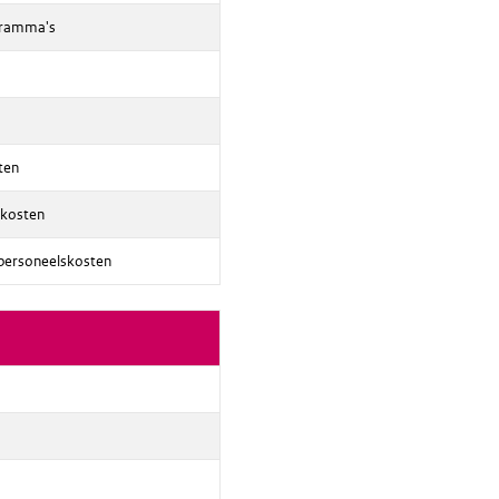
gramma's
ten
skosten
 personeelskosten