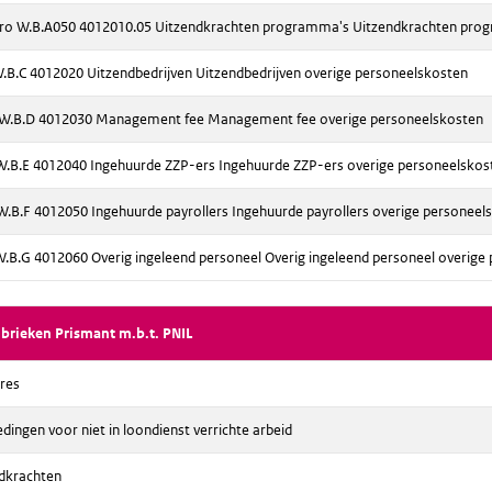
o W.B.A050 4012010.05 Uitzendkrachten programma's Uitzendkrachten pro
B.C 4012020 Uitzendbedrijven Uitzendbedrijven overige personeelskosten
.B.D 4012030 Management fee Management fee overige personeelskosten
B.E 4012040 Ingehuurde ZZP-ers Ingehuurde ZZP-ers overige personeelskos
B.F 4012050 Ingehuurde payrollers Ingehuurde payrollers overige personeel
B.G 4012060 Overig ingeleend personeel Overig ingeleend personeel overige
rubrieken Prismant m.b.t. PNIL
res
ingen voor niet in loondienst verrichte arbeid
dkrachten