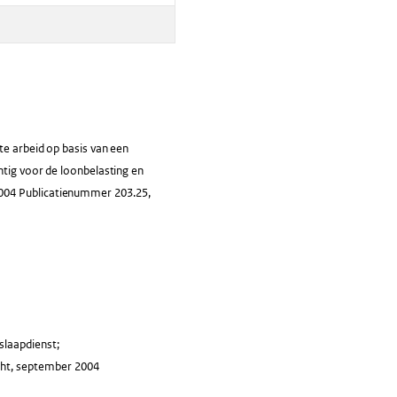
te arbeid op basis van een
htig voor de loonbelasting en
2004 Publicatienummer 203.25,
slaapdienst;
cht, september 2004