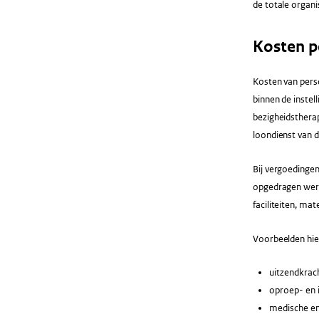
de totale organi
Kosten pe
Kosten van perso
binnen de instel
bezigheidstherap
loondienst van d
Bij vergoedingen
opgedragen werkz
faciliteiten, ma
Voorbeelden hier
uitzendkrac
oproep- en i
medische en 