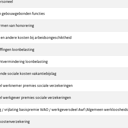
ersoneel
en gebouwgebonden functies
rmen van honorering
 en andere kosten bij arbeidsongeschiktheid
fingen loonbelasting
htvermindering loonbelasting
de sociale kosten vakantiebijslag
l werknemer premies sociale verzekeringen
l werkgever premies sociale verzekeringen
g / vrijlating basispremie WAO / werkgeversdeel Awf (Algemeen werkloosheids
kostenverzekering