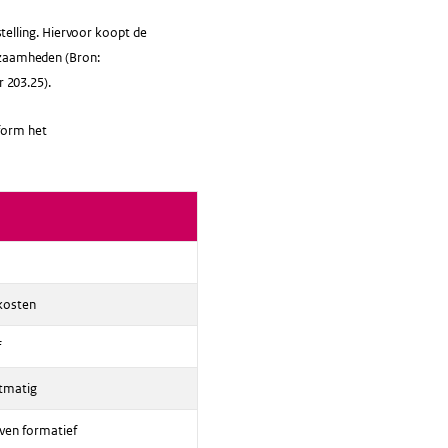
elling. Hiervoor koopt de
rkzaamheden (Bron:
 203.25).
nform het
kosten
f
tmatig
ven formatief