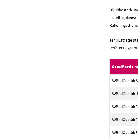
Bij uitbestede 
instelling diens
Rekeningschema-
Ter illustratie 
Referentiegroo
Specificatie r
WBedOvpUik W.
WBedOvpUikUik
WBedOvpUikFor
WBedOvpUikPrj
WBedOvpUikBfo