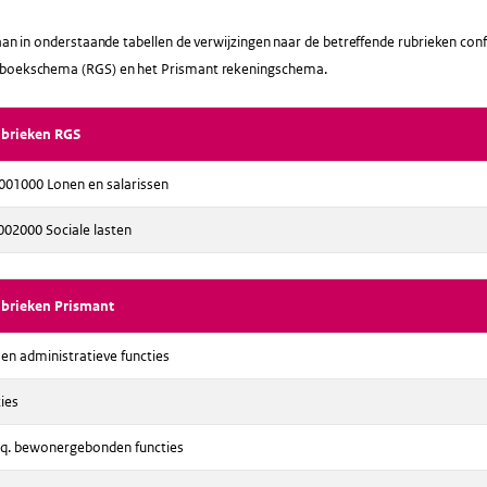
staan in onderstaande tabellen de verwijzingen naar de betreffende rubrieken co
tboekschema (RGS) en het Prismant rekeningschema.
rubrieken RGS
001000 Lonen en salarissen
002000 Sociale lasten
rubrieken Prismant
n administratieve functies
ies
c.q. bewonergebonden functies