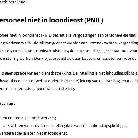
satie berekend.
rsoneel niet in loondienst (PNIL)
neel niet in loondienst (PNIL) betreft alle vergoedingen aan personeel die niet 
ling werkzaam zijn. Hierbij kan gedacht worden aan uitzendkrachten, vergoedin
euten, consulenten, medisch adviseurs, docenten en dergelijke, maar ook voor m
e instelling werken. Denk bijvoorbeeld ook aan kappers en assistenten voor de e
 is geen sprake van een dienstbetrekking. De instelling is niet inhoudingsplichti
aamheden echter wel uit onder de (directe) leiding van de instelling, en maakt 
terialen en gereedschappen van de instelling.
van zijn:
hten en freelance medewerkers;
nvalkrachten voor zover de instelling daarvoor niet inhoudingsplichtig is;
andere specialisten niet in loondienst.