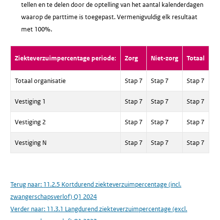
tellen en te delen door de optelling van het aantal kalenderdagen
waarop de parttime is toegepast. Vermenigvuldig elk resultaat
met 100%.
Ziekteverzuimpercentage periode:
Zorg
Niet-zorg
Totaal
Totaal organisatie
Stap 7
Stap 7
Stap 7
Vestiging 1
Stap 7
Stap 7
Stap 7
Vestiging 2
Stap 7
Stap 7
Stap 7
Vestiging N
Stap 7
Stap 7
Stap 7
Terug naar:
11.2.5 Kortdurend ziekteverzuimpercentage (incl.
zwangerschapsverlof) Q1 2024
Verder naar:
11.3.1 Langdurend ziekteverzuimpercentage (excl.