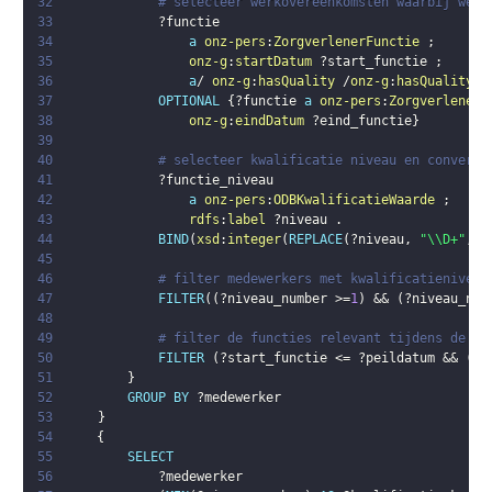
32
# selecteer werkovereenkomsten waarbij werk
33
?functie
34
a
onz-pers
:
ZorgverlenerFunctie
;
35
onz-g
:
startDatum
?start_functie
;
36
a
/ 
onz-g
:
hasQuality
 /
onz-g
:
hasQualityVa
37
OPTIONAL
{
?functie
a
onz-pers
:
ZorgverlenerF
38
onz-g
:
eindDatum
?eind_functie
}
39
40
# selecteer kwalificatie niveau en converte
41
?functie_niveau
42
a
onz-pers
:
ODBKwalificatieWaarde
;
43
rdfs
:
label
?niveau
.
44
BIND
(
xsd
:
integer
(
REPLACE
(
?niveau
,
"\\D+"
,
"
45
46
# filter medewerkers met kwalificatieniveau
47
FILTER
(
(
?niveau_number
 >=
1
)
 && 
(
?niveau_num
48
49
# filter de functies relevant tijdens de pe
50
FILTER
(
?start_functie
 <= 
?peildatum
 && 
(
(
?
51
}
52
GROUP
BY
?medewerker
53
}
54
{
55
SELECT
56
?medewerker