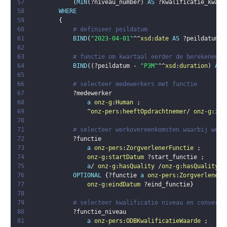
57
(
MIN
(
?niveau_number
)
AS
?kwalificatie_kwart
58
WHERE
59
{
60
# definieer peildatum  
61
BIND
(
"2023-04-01"
^^
xsd
:
date
AS
?peildatum
)
62
63
# functie om kwartaal eerder de berekenen 
64
BIND
(
(
?peildatum
 - 
"P3M"
^^
xsd
:
duration
)
AS
65
66
# selecteer medewerkers met functie
67
?medewerker
68
a
onz-g
:
Human
;
69
                ^
onz-pers
:
heeftOpdrachtnemer
/ 
onz-g
:
isA
70
71
# selecteer werkovereenkomsten waarbij werk
72
?functie
73
a
onz-pers
:
ZorgverlenerFunctie
;
74
onz-g
:
startDatum
?start_functie
;
75
a
/ 
onz-g
:
hasQuality
 /
onz-g
:
hasQualityVa
76
OPTIONAL
{
?functie
a
onz-pers
:
ZorgverlenerF
77
onz-g
:
eindDatum
?eind_functie
}
78
79
# selecteer kwalificatie niveau en converte
80
?functie_niveau
81
a
onz-pers
:
ODBKwalificatieWaarde
;