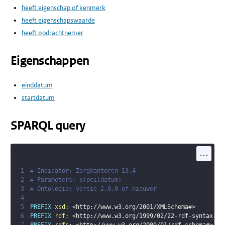
heeft eigenschap of kenmerk
heeft eigenschapswaarde
heeft opdrachtnemer
Eigenschappen
einddatum
startdatum
SPARQL query
...
1
# Indicator: Zorgkantoren 13.4
2
# Parameters: $(peildatum)
3
# Ontologie: versie 2.0.0 of nieuwer
4
5
PREFIX
xsd
:
<
http://www.w3.org/2001/XMLSchema#
>
6
PREFIX
rdf
:
<
http://www.w3.org/1999/02/22-rdf-syntax-ns