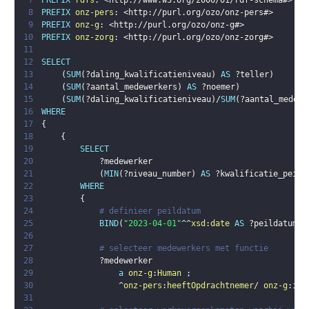
7
PREFIX
rdfs
:
<
http://www.w3.org/2000/01/rdf-schema#
>
8
PREFIX
onz-pers
:
<
http://purl.org/ozo/onz-pers#
>
9
PREFIX
onz-g
:
<
http://purl.org/ozo/onz-g#
>
10
PREFIX
onz-zorg
:
<
http://purl.org/ozo/onz-zorg#
>
11
12
SELECT
13
(
SUM
(
?daling_kwalificatieniveau
)
AS
?teller
)
14
(
SUM
(
?aantal_medewerkers
)
AS
?noemer
)
15
(
SUM
(
?daling_kwalificatieniveau
)
/
SUM
(
?aantal_medewe
16
WHERE
17
{
18
{
19
SELECT
20
?medewerker
21
(
MIN
(
?niveau_number
)
AS
?kwalificatie_peild
22
WHERE
23
{
24
# definieer peildatum
25
BIND
(
"2023-04-01"
^^
xsd
:
date
AS
?peildatum
)
26
27
# selecteer medewerkers met functie
28
?medewerker
29
a
onz-g
:
Human
;
30
                ^
onz-pers
:
heeftOpdrachtnemer
/ 
onz-g
:
isA
31