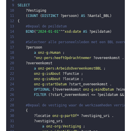
8
9
SELECT
10
?Vestiging
11
(
COUNT
(
DISTINCT
?persoon
)
AS
?Aantal_BBL
)
12
{
13
#Bepaal de peildatum
14
BIND
(
"2024-01-01"
^^
xsd
:
date
AS
?peildatum
)
15
16
#Selecteer alle personeelsleden met een BBL overeen
17
?persoon
18
a
onz-g
:
Human
;
19
        ^
onz-pers
:
heeftOpdrachtnemer
?overeenkomst
.
20
?overeenkomst
21
a
onz-pers
:
ArbeidsOvereenkomstBBL
;
22
onz-g
:
isAbout
?functie
;
23
onz-g
:
isAbout
?locatie
;
24
onz-g
:
startDatum
?start_overeenkomst
.
25
OPTIONAL
{
?overeenkomst
onz-g
:
eindDatum
?eind_o
26
FILTER
(
?start_overeenkomst
 <= 
?peildatum
 && 
(
(
27
28
#Bepaal de vestiging waar de werkzaamheden verricht
29
{
30
?locatie
onz-g
:
partOf
* 
?vestiging_uri
.
31
?vestiging_uri
32
a
onz-org
:
Vestiging
;