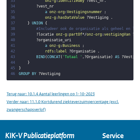
33
onz-g
:
identifiedBy
?vest_nr
.
34
?vest_nr
35
a
onz-org
:
Vestigingsnummer
;
36
onz-g
:
hasDataValue
?Vestiging
.
37
}
UNION
{
38
#Includeer ook de organisatie als geheel en lab
39
?locatie
onz-g
:
partOf
*/
onz-org
:
vestigingVan
?or
40
?organisatie_uri
41
a
onz-g
:
Business
;
42
rdfs
:
label
?Organisatie
.
43
BIND
(
CONCAT
(
'Totaal '
,
?Organisatie
)
AS
?Vestigi
44
}
45
}
46
GROUP
BY
?Vestiging
Terug naar:
10.1.4 Aantal leerlingen op 1-10-2023
Verder naar:
11.1.0 Kortdurend ziekteverzuimpercentage (excl.
zwangerschapsverlof)
KIK-V Publicatieplatform
Service