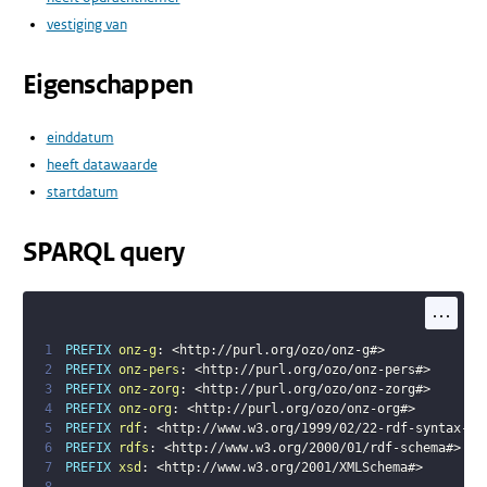
vestiging van
Eigenschappen
einddatum
heeft datawaarde
startdatum
SPARQL query
...
1
PREFIX
onz-g
:
<
http://purl.org/ozo/onz-g#
>
2
PREFIX
onz-pers
:
<
http://purl.org/ozo/onz-pers#
>
3
PREFIX
onz-zorg
:
<
http://purl.org/ozo/onz-zorg#
>
4
PREFIX
onz-org
:
<
http://purl.org/ozo/onz-org#
>
5
PREFIX
rdf
:
<
http://www.w3.org/1999/02/22-rdf-syntax-ns
6
PREFIX
rdfs
:
<
http://www.w3.org/2000/01/rdf-schema#
>
7
PREFIX
xsd
:
<
http://www.w3.org/2001/XMLSchema#
>