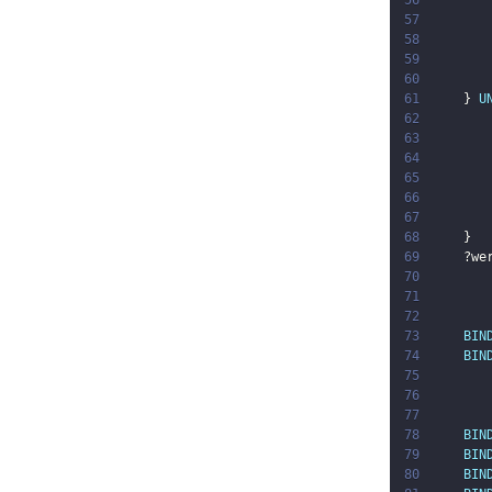
56
57
58
59
60
61
}
U
62
63
64
65
66
67
68
}
69
?we
70
71
72
73
BIN
74
BIN
75
       
76
77
78
BIN
79
BIN
80
BIN