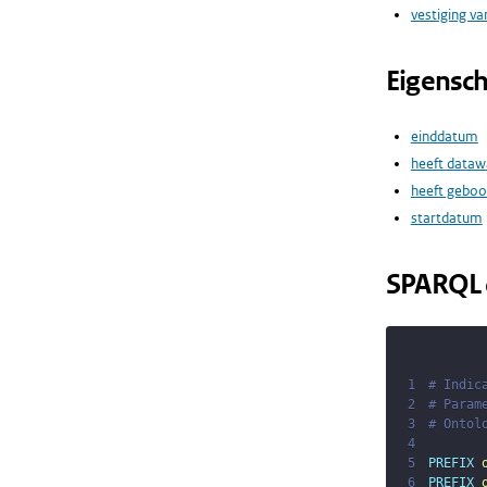
vestiging va
Eigensc
einddatum
heeft dataw
heeft gebo
startdatum
SPARQL 
1
# Indic
2
# Param
3
# Ontol
4
5
PREFIX
6
PREFIX