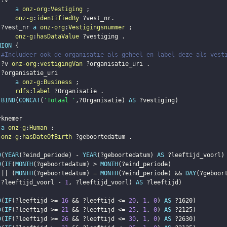
?v
a
onz-org
:
Vestiging
;
onz-g
:
identifiedBy
?vest_nr
.
?vest_nr
a
onz-org
:
Vestigingsnummer
;
onz-g
:
hasDataValue
?vestiging
.
NION
{
#Includeer ook de organisatie als geheel en label deze als vest
?v
onz-org
:
vestigingVan
?organisatie_uri
.
?organisatie_uri
a
onz-g
:
Business
;
rdfs
:
label
?Organisatie
.
BIND
(
CONCAT
(
'Totaal '
,
?Organisatie
)
AS
?vestiging
)
rknemer
a
onz-g
:
Human
;
onz-g
:
hasDateOfBirth
?geboortedatum
.
D
(
YEAR
(
?eind_periode
)
 - 
YEAR
(
?geboortedatum
)
AS
?leeftijd_voorl
)
D
(
IF
(
MONTH
(
?geboortedatum
)
 > 
MONTH
(
?eind_periode
)
 || 
(
MONTH
(
?geboortedatum
)
 = 
MONTH
(
?eind_periode
)
 && 
DAY
(
?geboor
?leeftijd_voorl
 - 
1
,
?leeftijd_voorl
)
AS
?leeftijd
)
D
(
IF
(
?leeftijd
 >= 
16
 && 
?leeftijd
 <= 
20
,
1
,
0
)
AS
?1620
)
D
(
IF
(
?leeftijd
 >= 
21
 && 
?leeftijd
 <= 
25
,
1
,
0
)
AS
?2125
)
D
(
IF
(
?leeftijd
 >= 
26
 && 
?leeftijd
 <= 
30
,
1
,
0
)
AS
?2630
)