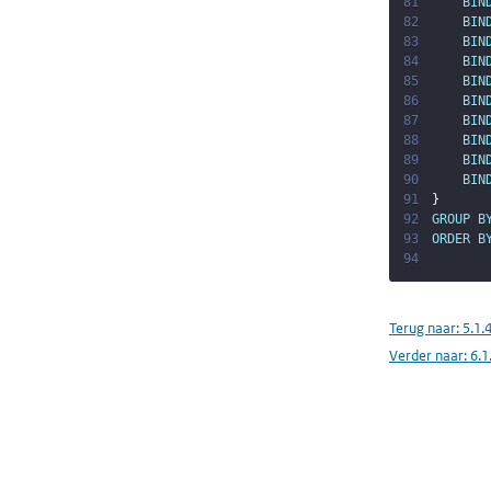
81
BIN
82
BIN
83
BIN
84
BIN
85
BIN
86
BIN
87
BIN
88
BIN
89
BIN
90
BIN
91
}
92
GROUP
B
93
ORDER
B
94
Terug naar:
5.1.
Verder naar:
6.1