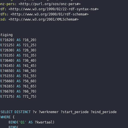
onz-pers
:
<
http://purl.org/ozo/onz-pers#
>
rdf
:
<
http://www.w3.org/1999/02/22-rdf-syntax-ns#
>
rdfs
:
<
http://www.w3.org/2000/01/rdf-schema#
>
xsd
:
<
http://www.w3.org/2001/XMLSchema#
>
stiging
M
(
?1620
)
AS
?16_20
)
M
(
?2125
)
AS
?21_25
)
M
(
?2630
)
AS
?26_30
)
M
(
?3135
)
AS
?31_35
)
M
(
?3640
)
AS
?36_40
)
M
(
?4145
)
AS
?41_45
)
M
(
?4650
)
AS
?46_50
)
M
(
?5155
)
AS
?51_55
)
M
(
?5660
)
AS
?56_60
)
M
(
?6165
)
AS
?61_65
)
M
(
?6670
)
AS
?66_70
)
M
(
?7175
)
AS
?71_75
)
SELECT
DISTINCT
?v
?werknemer
?start_periode
?eind_periode
WHERE
{
BIND
(
'Q1'
AS
?kwartaal
)
BIND
(