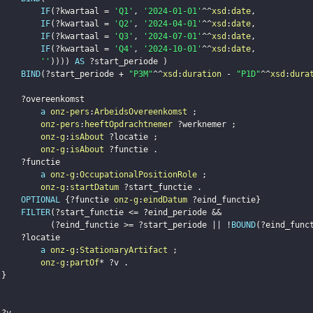
IF
(
?kwartaal
 = 
'Q1'
,
'2024-01-01'
^^
xsd
:
date
,
IF
(
?kwartaal
 = 
'Q2'
,
'2024-04-01'
^^
xsd
:
date
,
IF
(
?kwartaal
 = 
'Q3'
,
'2024-07-01'
^^
xsd
:
date
,
IF
(
?kwartaal
 = 
'Q4'
,
'2024-10-01'
^^
xsd
:
date
,
''
)
)
)
)
AS
?start_periode
)
BIND
(
?start_periode
 + 
"P3M"
^^
xsd
:
duration
 - 
"P1D"
^^
xsd
:
dura
?overeenkomst
a
onz-pers
:
ArbeidsOvereenkomst
;
onz-pers
:
heeftOpdrachtnemer
?werknemer
;
onz-g
:
isAbout
?locatie
;
onz-g
:
isAbout
?functie
.
?functie
a
onz-g
:
OccupationalPositionRole
;
onz-g
:
startDatum
?start_functie
.
OPTIONAL
{
?functie
onz-g
:
eindDatum
?eind_functie
}
FILTER
(
?start_functie
 <= 
?eind_periode
(
?eind_functie
 >= 
?start_periode
 || !
BOUND
(
?eind_func
?locatie
a
onz-g
:
StationaryArtifact
;
onz-g
:
partOf
* 
?v
.
}