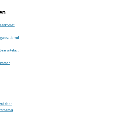
en
reenkomst
rganisatie-rol
baar artefact
nummer
erd door
achtnemer