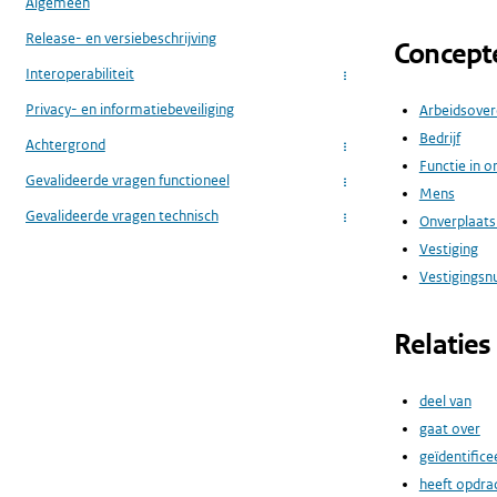
Algemeen
Release- en versiebeschrijving
Concept
Interoperabiliteit
...
Privacy- en informatiebeveiliging
Arbeidsove
Bedrijf
Achtergrond
...
Functie in o
Gevalideerde vragen functioneel
...
Mens
Gevalideerde vragen technisch
Onverplaats
...
Vestiging
Vestigings
Relaties
deel van
gaat over
geïdentifice
heeft opdr