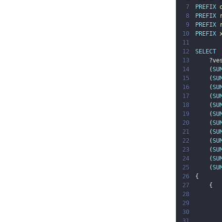
7
PREFIX
8
PREFIX
9
PREFIX
10
PREFIX
11
12
SELECT
13
?ve
14
(
SU
15
(
SU
16
(
SU
17
(
SU
18
(
SU
19
(
SU
20
(
SU
21
(
SU
22
(
SU
23
(
SU
24
(
SU
25
(
SU
26
{
27
{
28
29
30
31