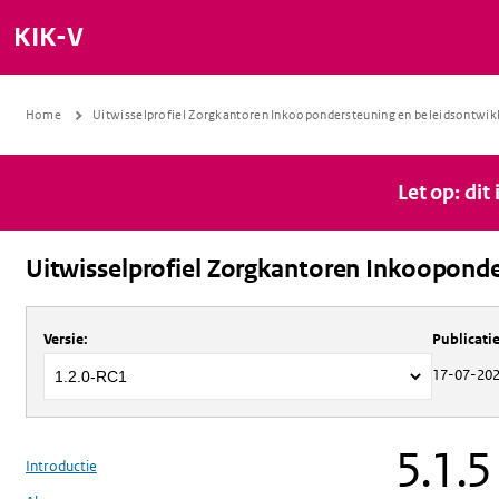
KIK-V
Home
Uitwisselprofiel Zorgkantoren Inkoopondersteuning en beleidsontwik
Let op: dit
Uitwisselprofiel Zorgkantoren Inkooponde
Over
Uitwisselprofiel Zorgkantoren 
Versie
:
Publicat
17-07-20
5.1.5
Introductie