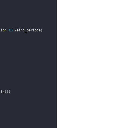
tion
AS
?eind_periode
)
tie
)
)
)