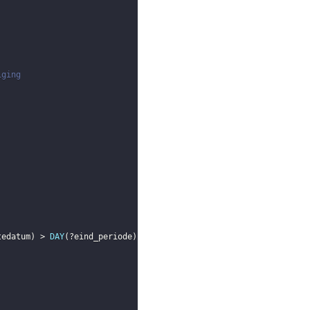
iging
tedatum
)
 > 
DAY
(
?eind_periode
)
)
,