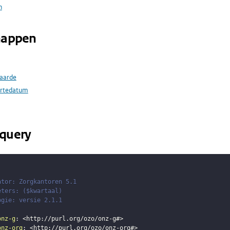
n
happen
aarde
ortedatum
query
ator: Zorgkantoren 5.1
eters: ($kwartaal)
ogie: versie 2.1.1
onz-g
:
<
http://purl.org/ozo/onz-g#
>
onz-org
:
<
http://purl.org/ozo/onz-org#
>