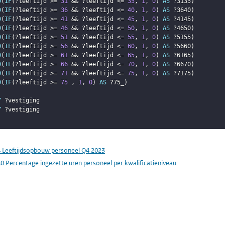
D
(
IF
(
?leeftijd
 >= 
31
 && 
?leeftijd
 <= 
35
,
1
,
0
)
AS
?3135
)
D
(
IF
(
?leeftijd
 >= 
36
 && 
?leeftijd
 <= 
40
,
1
,
0
)
AS
?3640
)
D
(
IF
(
?leeftijd
 >= 
41
 && 
?leeftijd
 <= 
45
,
1
,
0
)
AS
?4145
)
D
(
IF
(
?leeftijd
 >= 
46
 && 
?leeftijd
 <= 
50
,
1
,
0
)
AS
?4650
)
D
(
IF
(
?leeftijd
 >= 
51
 && 
?leeftijd
 <= 
55
,
1
,
0
)
AS
?5155
)
D
(
IF
(
?leeftijd
 >= 
56
 && 
?leeftijd
 <= 
60
,
1
,
0
)
AS
?5660
)
D
(
IF
(
?leeftijd
 >= 
61
 && 
?leeftijd
 <= 
65
,
1
,
0
)
AS
?6165
)
D
(
IF
(
?leeftijd
 >= 
66
 && 
?leeftijd
 <= 
70
,
1
,
0
)
AS
?6670
)
D
(
IF
(
?leeftijd
 >= 
71
 && 
?leeftijd
 <= 
75
,
1
,
0
)
AS
?7175
)
D
(
IF
(
?leeftijd
 >= 
75
,
1
,
0
)
AS
?75_
)
Y
?vestiging
Y
?vestiging
4 Leeftijdsopbouw personeel Q4 2023
.0 Percentage ingezette uren personeel per kwalificatieniveau