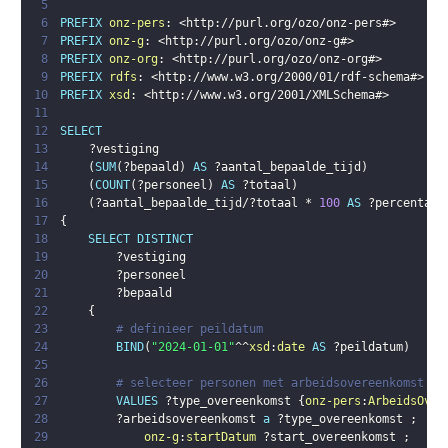
5
6
PREFIX
onz-pers
:
<
http://purl.org/ozo/onz-pers#
>
7
PREFIX
onz-g
:
<
http://purl.org/ozo/onz-g#
>
8
PREFIX
onz-org
:
<
http://purl.org/ozo/onz-org#
>
9
PREFIX
rdfs
:
<
http://www.w3.org/2000/01/rdf-schema#
>
10
PREFIX
xsd
:
<
http://www.w3.org/2001/XMLSchema#
>
11
12
SELECT
13
?vestiging
14
(
SUM
(
?bepaald
)
AS
?aantal_bepaalde_tijd
)
15
(
COUNT
(
?personeel
)
AS
?totaal
)
16
(
?aantal_bepaalde_tijd
/
?totaal
 * 
100
AS
?percentage
17
{
18
SELECT
DISTINCT
19
?vestiging
20
?personeel
21
?bepaald
22
{
23
# definieer peildatum
24
BIND
(
"2024-01-01"
^^
xsd
:
date
AS
?peildatum
)
25
26
# selecteer personen met arbeidsovereenkomst (o
27
VALUES
?type_overeenkomst
{
onz-pers
:
ArbeidsOver
28
?arbeidsovereenkomst
a
?type_overeenkomst
;
29
onz-g
:
startDatum
?start_overeenkomst
;