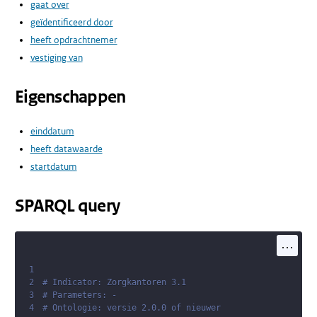
gaat over
geïdentificeerd door
heeft opdrachtnemer
vestiging van
Eigenschappen
einddatum
heeft datawaarde
startdatum
SPARQL query
...
1
2
# Indicator: Zorgkantoren 3.1
3
# Parameters: -
4
# Ontologie: versie 2.0.0 of nieuwer