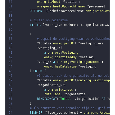
30
onz-g
:
isAbout
?locatie
;
31
onz-pers
:
heeftOpdrachtnemer
?personeel
.
32
OPTIONAL
{
?arbeidsovereenkomst
onz-g
:
eindDatum
33
34
# filter op peildatum
35
FILTER
(
?start_overeenkomst
 <= 
?peildatum
 && 
(
!
36
37
{
38
# bepaal de vestiging waar de werkzaamheden
39
?locatie
onz-g
:
partOf
* 
?vestiging_uri
.
40
?vestiging_uri
41
a
onz-org
:
Vestiging
;
42
onz-g
:
identifiedBy
?vest_nr
.
43
?vest_nr
a
onz-org
:
Vestigingsnummer
;
44
onz-g
:
hasDataValue
?vestiging
.
45
}
UNION
{
46
#Includeer ook de organisatie als geheel en
47
?locatie
onz-g
:
partOf
*/
onz-org
:
vestigingVan
48
?organisatie_uri
49
a
onz-g
:
Business
;
50
rdfs
:
label
?organisatie
.
51
BIND
(
CONCAT
(
'Totaal '
,
?organisatie
)
AS
?ves
52
}
53
# Als contract voor bepaalde tijd is, geef vari
54
BIND
(
IF
(
?type_overeenkomst
 = 
onz-pers
:
ArbeidsO