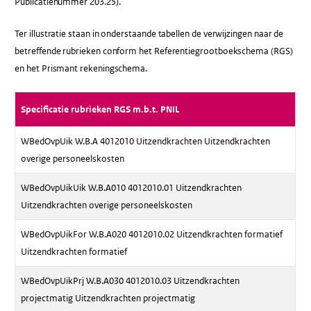
Publicatienummer 203.25).
Ter illustratie staan in onderstaande tabellen de verwijzingen naar de
betreffende rubrieken conform het Referentiegrootboekschema (RGS)
en het Prismant rekeningschema.
Specificatie rubrieken RGS m.b.t. PNIL
WBedOvpUik W.B.A 4012010 Uitzendkrachten Uitzendkrachten
overige personeelskosten
WBedOvpUikUik W.B.A010 4012010.01 Uitzendkrachten
Uitzendkrachten overige personeelskosten
WBedOvpUikFor W.B.A020 4012010.02 Uitzendkrachten formatief
Uitzendkrachten formatief
WBedOvpUikPrj W.B.A030 4012010.03 Uitzendkrachten
projectmatig Uitzendkrachten projectmatig