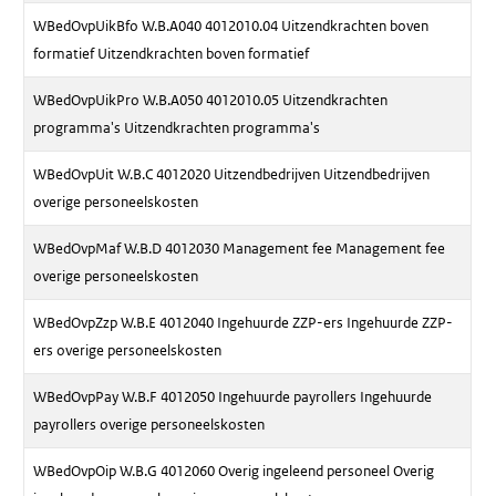
WBedOvpUikBfo W.B.A040 4012010.04 Uitzendkrachten boven
formatief Uitzendkrachten boven formatief
WBedOvpUikPro W.B.A050 4012010.05 Uitzendkrachten
programma's Uitzendkrachten programma's
WBedOvpUit W.B.C 4012020 Uitzendbedrijven Uitzendbedrijven
overige personeelskosten
WBedOvpMaf W.B.D 4012030 Management fee Management fee
overige personeelskosten
WBedOvpZzp W.B.E 4012040 Ingehuurde ZZP-ers Ingehuurde ZZP-
ers overige personeelskosten
WBedOvpPay W.B.F 4012050 Ingehuurde payrollers Ingehuurde
payrollers overige personeelskosten
WBedOvpOip W.B.G 4012060 Overig ingeleend personeel Overig