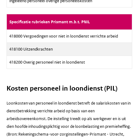
ingeleend personeel overige personeelskosten
Specificatie rubrieken Prismant m.b.t. PNIL
418000 Vergoedingen voor niet in loondienst verrichte arbeid
418100 Uitzendkrachten
418200 Overig personeel niet in loondienst
Kosten personeel in loondienst (PIL)
Loonkosten van personeel in loondienst betreft de salariskosten van in
dienstbetrekking verrichte arbeid op basis van een
arbeidsovereenkomst. De instelling treedt op als werkgever en is uit
dien hoofde inhoudingsplichtig voor de loonbelasting en premieheffing.
(Bron: Rekeningschema-voor-zorginstellingen-Prismant - Utrecht,