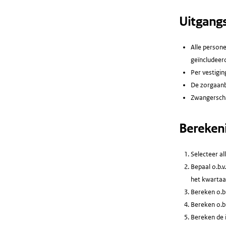
Uitgang
Alle person
geïncludeerd
Per vestigin
De zorgaanb
Zwangerscha
Bereken
Selecteer a
Bepaal o.b.v
het kwartaal
Bereken o.b.
Bereken o.b.
Bereken de i