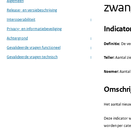
Algemeen
zwan
Release- en versiebeschrijving
Interoperabiliteit
...
Indicato
Privacy- en informatiebeveiliging
Achtergrond
...
Definitie:
De ver
Gevalideerde vragen functioneel
...
Gevalideerde vragen technisch
Teller:
Aantal zi
...
Noemer:
Aantal
Omschri
Het aantal nieuw
Deze indicator w
worden per cate