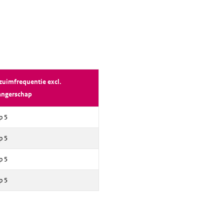
zuimfrequentie excl.
angerschap
p 5
p 5
p 5
p 5