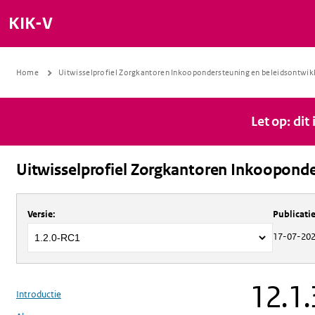
KIK-V
Home
Uitwisselprofiel Zorgkantoren Inkoopondersteuning en beleidsontwik
Let op: dit
Uitwisselprofiel Zorgkantoren Inkooponde
Over
Uitwisselprofiel Zorgkantoren 
Versie
:
Publicat
17-07-20
12.1.
Introductie