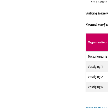
stap 3 en t
Vestiging: Naam v
Kwartaal: mm-jj t
Organisatieo
Totaal organis
Vestiging 1
Vestiging 2
Vestiging N
Terug naar:
12.1