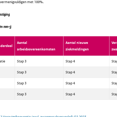
e vermenigvuldigen met 100%.
estiging
/m mm-jj
Aantal
Aantal nieuwe
Ver
nderdeel
arbeidsovereenkomsten
ziekmeldingen
zw
atie
Stap 3
Stap 4
Sta
Stap 3
Stap 4
Sta
Stap 3
Stap 4
Sta
Stap 3
Stap 4
Sta
.2 Verzuimfrequentie (excl. zwangerschapsverlof) Q2 2023