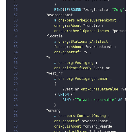
55
}
56
BIND
(
IF
(
BOUND
(
?zorgfunctie
)
,
"Zorg"
,
"N
57
?overeenkomst
58
a
onz-pers
:
ArbeidsOvereenkomst
;
59
onz-g
:
isAbout
?functie
;
60
onz-pers
:
heeftOpdrachtnemer
?persoon
61
?locatie
62
a
onz-g
:
StationaryArtifact
;
63
                ^
onz-g
:
isAbout
?overeenkomst
;
64
onz-g
:
partOf
* 
?v
.
65
?v
66
a
onz-org
:
Vestiging
;
67
onz-g
:
identifiedBy
?vest_nr
.
68
?vest_nr
69
a
onz-org
:
Vestigingsnummer
.
70
{
71
?vest_nr
onz-g
:
hasDataValue
?vest
72
}
UNION
{
73
BIND
(
"Totaal organisatie"
AS
?ve
74
}
75
?omvang
76
a
onz-pers
:
ContractOmvang
;
77
onz-g
:
partOf
?overeenkomst
;
78
onz-g
:
isAbout
?omvang_waarde
;
79
onz-g
:
startDatum
?start_omvang
.