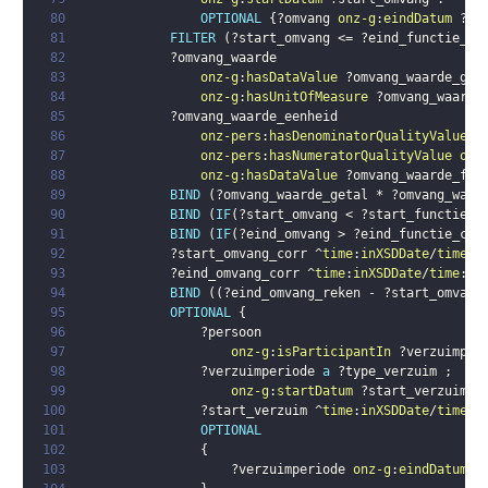
80
OPTIONAL
{
?omvang
onz-g
:
eindDatum
?ei
81
FILTER
(
?start_omvang
 <= 
?eind_functie_co
82
?omvang_waarde
83
onz-g
:
hasDataValue
?omvang_waarde_get
84
onz-g
:
hasUnitOfMeasure
?omvang_waarde
85
?omvang_waarde_eenheid
86
onz-pers
:
hasDenominatorQualityValue
o
87
onz-pers
:
hasNumeratorQualityValue
onz
88
onz-g
:
hasDataValue
?omvang_waarde_fac
89
BIND
(
?omvang_waarde_getal
 * 
?omvang_waar
90
BIND
(
IF
(
?start_omvang
 < 
?start_functie_c
91
BIND
(
IF
(
?eind_omvang
 > 
?eind_functie_cor
92
?start_omvang_corr
 ^
time
:
inXSDDate
/
time
:
i
93
?eind_omvang_corr
 ^
time
:
inXSDDate
/
time
:
in
94
BIND
(
(
?eind_omvang_reken
 - 
?start_omvang
95
OPTIONAL
{
96
?persoon
97
onz-g
:
isParticipantIn
?verzuimper
98
?verzuimperiode
a
?type_verzuim
;
99
onz-g
:
startDatum
?start_verzuim
.
100
?start_verzuim
 ^
time
:
inXSDDate
/
time
:
i
101
OPTIONAL
102
{
103
?verzuimperiode
onz-g
:
eindDatum
?