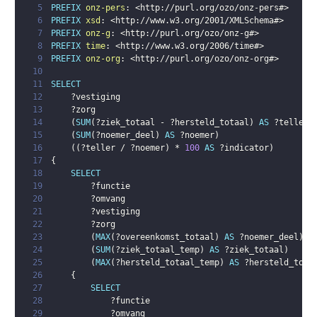
5
PREFIX
onz-pers
:
<
http://purl.org/ozo/onz-pers#
>
6
PREFIX
xsd
:
<
http://www.w3.org/2001/XMLSchema#
>
7
PREFIX
onz-g
:
<
http://purl.org/ozo/onz-g#
>
8
PREFIX
time
:
<
http://www.w3.org/2006/time#
>
9
PREFIX
onz-org
:
<
http://purl.org/ozo/onz-org#
>
10
11
SELECT
12
?vestiging
13
?zorg
14
(
SUM
(
?ziek_totaal
 - 
?hersteld_totaal
)
AS
?teller
)
15
(
SUM
(
?noemer_deel
)
AS
?noemer
)
16
(
(
?teller
 / 
?noemer
)
 * 
100
AS
?indicator
)
17
{
18
SELECT
19
?functie
20
?omvang
21
?vestiging
22
?zorg
23
(
MAX
(
?overeenkomst_totaal
)
AS
?noemer_deel
)
24
(
SUM
(
?ziek_totaal_temp
)
AS
?ziek_totaal
)
25
(
MAX
(
?hersteld_totaal_temp
)
AS
?hersteld_tota
26
{
27
SELECT
28
?functie
29
?omvang