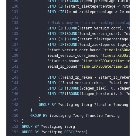
129
BIND
(
IF
(
!
BOUND
(
?geen_percentage_factor
)
,
130
BIND
(
IF
(
?start_ziektepercentage
 < 
?start
131
BIND
(
IF
(
?eind_ziektepercentage
 > 
?eind_v
132
133
# Maak dummy verzuim en ziektepercentage 
134
BIND
(
IF
(
BOUND
(
?start_verzuim_corr
)
,
?sta
135
BIND
(
IF
(
BOUND
(
?eind_verzuim_corr
)
,
?eind
136
BIND
(
IF
(
BOUND
(
?start_ziektepercentage_co
137
BIND
(
IF
(
BOUND
(
?eind_ziektepercentage_cor
138
?start_verzuim_corr_bound
 ^
time
:
inXSDDate
139
?eind_verzuim_corr_bound
 ^
time
:
inXSDDate
/
140
?start_zp_bound
 ^
time
:
inXSDDate
/
time
:
inTe
141
?eind_zp_bound
 ^
time
:
inXSDDate
/
time
:
inTem
142
143
BIND
(
(
?eind_zp_reken
 - 
?start_zp_reken
 +
144
BIND
(
(
?eind_verzuim_reken
 - 
?start_verzu
145
BIND
(
IF
(
!
BOUND
(
?dagen_ziek
)
,
0
,
?dagen_z
146
BIND
(
IF
(
!
BOUND
(
?dagen_hersteld
)
,
0
,
?dag
147
}
148
GROUP
BY
?vestiging
?zorg
?functie
?omvang
?v
149
}
150
GROUP
BY
?vestiging
?zorg
?functie
?omvang
151
}
152
GROUP
BY
?vestiging
?zorg
153
ORDER
BY
?vestiging
DESC
(
?zorg
)