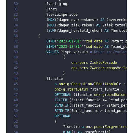
30
?vestiging
31
?zorg
32
?verzuimperiode
33
(
MAX
(
?dagen_overeenkomst
)
AS
?overeenkoms
34
(
MAX
(
?dagen_ziek_reken
)
AS
?ziek_totaal_t
35
(
SUM
(
?dagen_hersteld_reken
)
AS
?hersteld_
36
{
37
BIND
(
"2023-01-01"
^^
xsd
:
date
AS
?start_per
38
BIND
(
"2023-12-31"
^^
xsd
:
date
AS
?eind_peri
39
VALUES
?type_verzuim
# Keuze in-/exclusie
40
{
41
onz-pers
:
ZiektePeriode
42
onz-pers
:
ZwangerschapsVerlof
43
}
44
?functie
45
a
onz-g
:
OccupationalPositionRole
;
46
onz-g
:
startDatum
?start_functie
.
47
OPTIONAL
{
?functie
onz-g
:
eindDatum
?e
48
FILTER
(
?start_functie
 <= 
?eind_perio
49
BIND
(
IF
(
?start_functie
 < 
?start_perio
50
BIND
(
IF
(
?eind_functie
 > 
?eind_periode
51
OPTIONAL
52
{
53
?functie
a
onz-pers
:
ZorgverlenerF
54
BIND
(
1
AS
?zorgfunctie
)