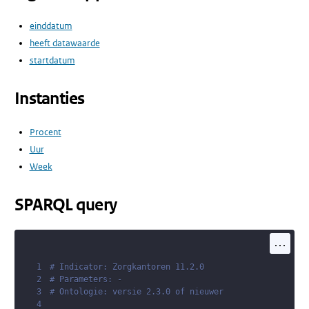
einddatum
heeft datawaarde
startdatum
Instanties
Procent
Uur
Week
SPARQL query
...
1
# Indicator: Zorgkantoren 11.2.0
2
# Parameters: -
3
# Ontologie: versie 2.3.0 of nieuwer
4