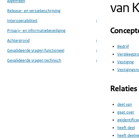
Algemeen
van K
Release- en versiebeschrijving
Interoperabiliteit
...
Concept
Privacy- en informatiebeveiliging
Achtergrond
...
Bedrijf
Gevalideerde vragen functioneel
...
Verpleegpr
Gevalideerde vragen technisch
Vestiging
...
Vestigings
Relaties
deel van
gaat over
geïdentifice
heeft deel
heeft deeln