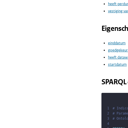
heeft perdu
vestiging va
Eigensc
einddatum
goedgekeur
heeft dataw
startdatum
SPARQL 
1
# Indic
2
# Param
3
# Ontol
4