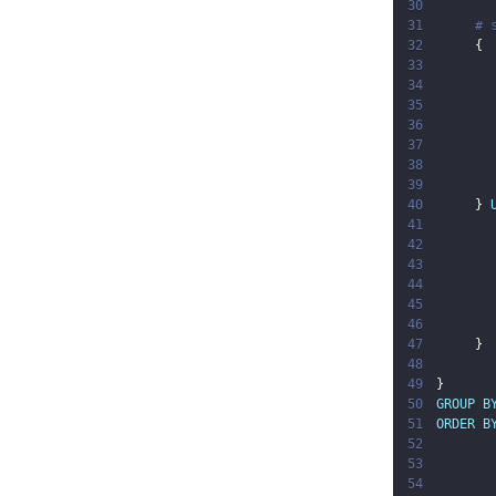
30
31
# 
32
{
33
34
35
36
37
38
39
40
}
41
42
43
44
45
46
47
}
48
49
}
50
GROUP
B
51
ORDER
B
52
53
54