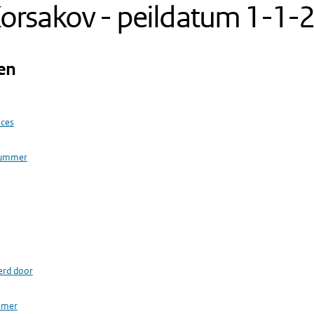
orsakov - peildatum 1-1-
en
oces
nummer
erd door
emer