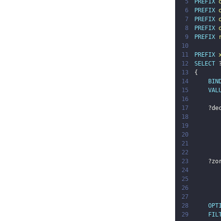
5
PREFIX
6
PREFIX
7
PREFIX
8
PREFIX
9
PREFIX
10
11
PREFIX
12
SELECT
13
{
14
BIN
15
VAL
16
17
?de
18
19
20
21
22
23
?zo
24
25
26
27
28
OPT
29
FIL