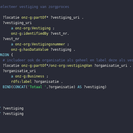
selecteer vestiging van zorgproces
?locatie
onz-g
:
partOf
* 
?vestiging_uri
.
?vestiging_uri
a
onz-org
:
Vestiging
;
onz-g
:
identifiedBy
?vest_nr
.
?vest_nr
a
onz-org
:
Vestigingsnummer
;
onz-g
:
hasDataValue
?vestiging
.
UNION
{
# includeer ook de organisatie als geheel en label deze als ve
?locatie
onz-g
:
partOf
*/
onz-org
:
vestigingVan
?organisatie_uri
.
?organisatie_uri
a
onz-g
:
Business
;
rdfs
:
label
?organisatie
.
BIND
(
CONCAT
(
'Totaal '
,
?organisatie
)
AS
?vestiging
)
Y
?vestiging
Y
?vestiging