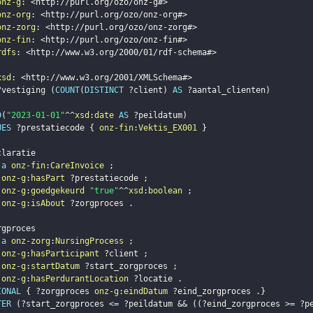
onz-g
:
<
http://purl.org/ozo/onz-g#
>
onz-org
:
<
http://purl.org/ozo/onz-org#
>
onz-zorg
:
<
http://purl.org/ozo/onz-zorg#
>
onz-fin
:
<
http://purl.org/ozo/onz-fin#
>
rdfs
:
<
http://www.w3.org/2000/01/rdf-schema#
>
xsd
:
<
http://www.w3.org/2001/XMLSchema#
>
?vestiging
(
COUNT
(
DISTINCT
?client
)
AS
?aantal_clienten
)
D
(
"2023-01-01"
^^
xsd
:
date
AS
?peildatum
)
UES
?prestatiecode
{
onz-fin
:
Vektis_EX001
}
claratie
a
onz-fin
:
CareInvoice
;
onz-g
:
hasPart
?prestatiecode
;
onz-g
:
goedgekeurd
"true"
^^
xsd
:
boolean
;
onz-g
:
isAbout
?zorgproces
.
rgproces
a
onz-zorg
:
NursingProcess
;
onz-g
:
hasParticipant
?client
;
onz-g
:
startDatum
?start_zorgproces
;
onz-g
:
hasPerdurantLocation
?locatie
.
IONAL
{
?zorgproces
onz-g
:
eindDatum
?eind_zorgproces
.
}
TER
(
?start_zorgproces
 <= 
?peildatum
 && 
(
(
?eind_zorgproces
 >= 
?p