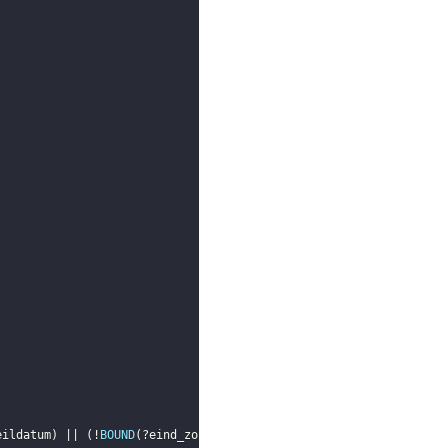
eildatum
)
 || 
(
!
BOUND
(
?eind_zorgproces
)
)
)
)