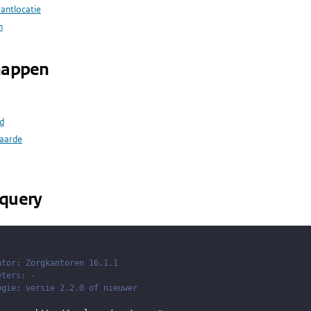
rantlocatie
n
happen
d
aarde
query
ator: Zorgkantoren 16.1.1
eters: -
ogie: versie 2.2.0 of nieuwer