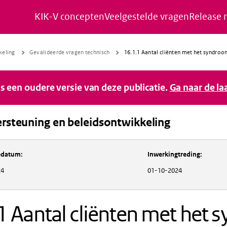
KIK-V concepten
Veelgestelde vragen
Release 
Naar de inhoud gaan
Naar de navigatie gaan
Naar de footer gaan
keling
Gevalideerde vragen technisch
16.1.1 Aantal cliënten met het syndro
 is een oudere versie van deze publicatie.
Ga naar de la
rsteuning en beleidsontwikkeling
Inkoopondersteuning en beleidsontwikkeli
iedatum
:
Inwerkingtreding
:
24
01-10-2024
1 Aantal cliënten met het