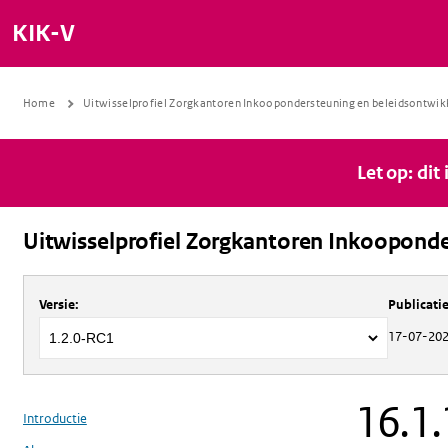
KIK-V
Home
Uitwisselprofiel Zorgkantoren Inkoopondersteuning en beleidsontwik
Let op: dit
Uitwisselprofiel Zorgkantoren Inkooponde
Over
Uitwisselprofiel Zorgkantoren 
Versie
:
Publicat
17-07-20
16.1.
Introductie