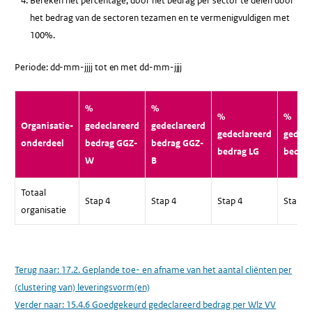
Bereken het percentage, door het bedrag per sector te delen door
het bedrag van de sectoren tezamen en te vermenigvuldigen met
100%.
Periode: dd-mm-jjjj tot en met dd-mm-jjjj
%
%
%
%
Organisatie-
gedeclareerd
gedeclareerd
gedeclareerd
gedecl
onderdeel
bedrag GGZ-
bedrag GGZ-
bedrag LG
bedrag
W
B
Totaal
Stap 4
Stap 4
Stap 4
Stap 4
organisatie
Terug naar:
17.2. Geplande toe- en afname van het aantal cliënten per
(clustering van) leveringsvorm(en)
Verder naar:
15.4.6 Goedgekeurd gedeclareerd bedrag per Wlz VV