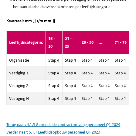
het aantal arbeidsovereenkomsten per leeftijdcategorie.
Kwartaal: mm-jj t/m mm-jj
16 -
21 -
Leeftijdscategorie:
26 - 30
...
71 - 75
20
25
Organisatie
Stap 4
Stap 4
Stap 4
Stap 4
Stap 4
Vestiging 1
Stap 4
Stap 4
Stap 4
Stap 4
Stap 4
Vestiging 2
Stap 4
Stap 4
Stap 4
Stap 4
Stap 4
Vestiging N
Stap 4
Stap 4
Stap 4
Stap 4
Stap 4
Terug naar:
4.1.5 Gemiddelde contractomvang personeel Q1 2024
Verder naar:
5.1.1 Leeftijdsopbouw personeel Q1 2023