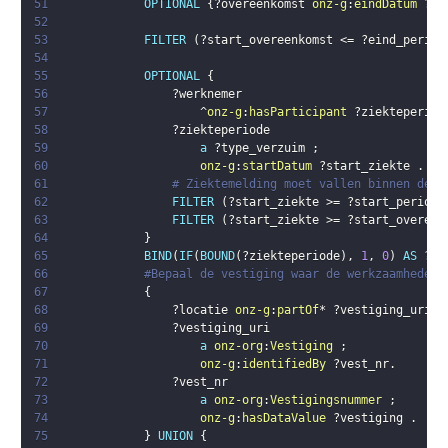
51
OPTIONAL
{
?overeenkomst
onz-g
:
eindDatum
?ei
52
53
FILTER
(
?start_overeenkomst
 <= 
?eind_period
54
55
OPTIONAL
{
56
?werknemer
57
                    ^
onz-g
:
hasParticipant
?ziekteperiod
58
?ziekteperiode
59
a
?type_verzuim
;
60
onz-g
:
startDatum
?start_ziekte
.
61
# Ziektemelding moet vallen binnen de m
62
FILTER
(
?start_ziekte
 >= 
?start_periode
63
FILTER
(
?start_ziekte
 >= 
?start_overeen
64
}
65
BIND
(
IF
(
BOUND
(
?ziekteperiode
)
,
1
,
0
)
AS
?me
66
#Bepaal de vestiging waar de werkzaamheden 
67
{
68
?locatie
onz-g
:
partOf
* 
?vestiging_uri
.
69
?vestiging_uri
70
a
onz-org
:
Vestiging
;
71
onz-g
:
identifiedBy
?vest_nr
.
72
?vest_nr
73
a
onz-org
:
Vestigingsnummer
;
74
onz-g
:
hasDataValue
?vestiging
.
75
}
UNION
{