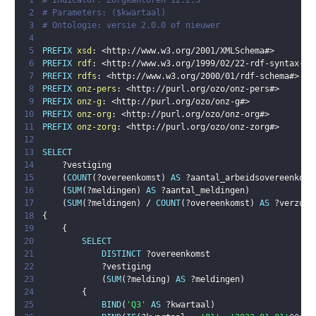
1
# Indicator: Zorgkantoren 12.2.3
2
# Parameters: ($kwartaal)
3
# Ontologie: versie 2.0.0 of nieuwer
4
5
PREFIX
xsd
:
<
http://www.w3.org/2001/XMLSchema#
>
6
PREFIX
rdf
:
<
http://www.w3.org/1999/02/22-rdf-syntax-ns
7
PREFIX
rdfs
:
<
http://www.w3.org/2000/01/rdf-schema#
>
8
PREFIX
onz-pers
:
<
http://purl.org/ozo/onz-pers#
>
9
PREFIX
onz-g
:
<
http://purl.org/ozo/onz-g#
>
10
PREFIX
onz-org
:
<
http://purl.org/ozo/onz-org#
>
11
PREFIX
onz-zorg
:
<
http://purl.org/ozo/onz-zorg#
>
12
13
SELECT
14
?vestiging
15
(
COUNT
(
?overeenkomst
)
AS
?aantal_arbeidsovereenkoms
16
(
SUM
(
?meldingen
)
AS
?aantal_meldingen
)
17
(
SUM
(
?meldingen
)
 / 
COUNT
(
?overeenkomst
)
AS
?verzuim
18
{
19
{
20
SELECT
21
DISTINCT
?overeenkomst
22
?vestiging
23
(
SUM
(
?melding
)
AS
?meldingen
)
24
{
25
BIND
(
'Q3'
AS
?kwartaal
)