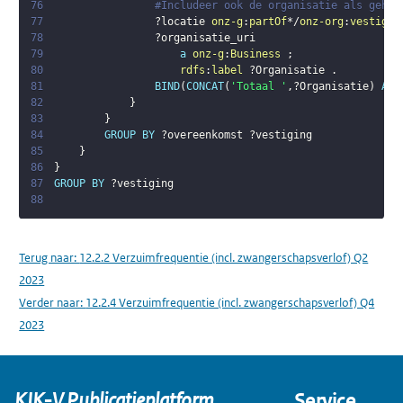
76
#Includeer ook de organisatie als gehee
77
?locatie
onz-g
:
partOf
*/
onz-org
:
vestigin
78
?organisatie_uri
79
a
onz-g
:
Business
;
80
rdfs
:
label
?Organisatie
.
81
BIND
(
CONCAT
(
'Totaal '
,
?Organisatie
)
AS
82
}
83
}
84
GROUP
BY
?overeenkomst
?vestiging
85
}
86
}
87
GROUP
BY
?vestiging
88
Terug naar:
12.2.2 Verzuimfrequentie (incl. zwangerschapsverlof) Q2
2023
Verder naar:
12.2.4 Verzuimfrequentie (incl. zwangerschapsverlof) Q4
2023
KIK-V Publicatieplatform
Service