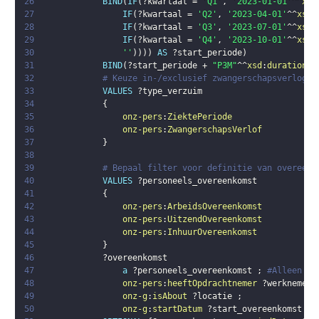
26
BIND
(
IF
(
?kwartaal
 = 
'Q1'
,
'2023-01-01'
^^
xsd
27
IF
(
?kwartaal
 = 
'Q2'
,
'2023-04-01'
^^
xsd
:
28
IF
(
?kwartaal
 = 
'Q3'
,
'2023-07-01'
^^
xsd
:
29
IF
(
?kwartaal
 = 
'Q4'
,
'2023-10-01'
^^
xsd
:
30
''
)
)
)
)
AS
?start_periode
)
31
BIND
(
?start_periode
 + 
"P3M"
^^
xsd
:
duration
 -
32
# Keuze in-/exclusief zwangerschapsverlog
33
VALUES
?type_verzuim
34
{
35
onz-pers
:
ZiektePeriode
36
onz-pers
:
ZwangerschapsVerlof
37
}
38
39
# Bepaal filter voor definitie van overeenk
40
VALUES
?personeels_overeenkomst
41
{
42
onz-pers
:
ArbeidsOvereenkomst
43
onz-pers
:
UitzendOvereenkomst
44
onz-pers
:
InhuurOvereenkomst
45
}
46
?overeenkomst
47
a
?personeels_overeenkomst
;
#Alleen pe
48
onz-pers
:
heeftOpdrachtnemer
?werknemer
49
onz-g
:
isAbout
?locatie
;
50
onz-g
:
startDatum
?start_overeenkomst
.