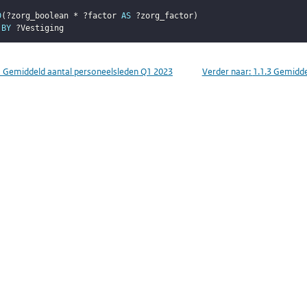
D
(
?zorg_boolean
 * 
?factor
AS
?zorg_factor
)
BY
?Vestiging
1 Gemiddeld aantal personeelsleden Q1 2023
Verder naar:
1.1.3 Gemidde