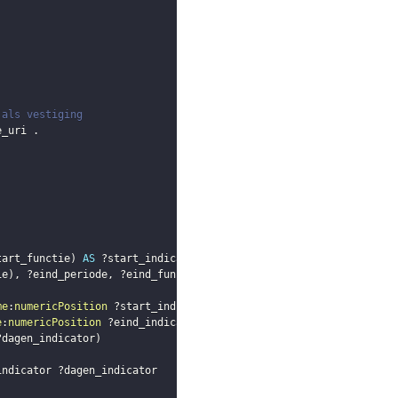
 als vestiging
e_uri
.
tart_functie
)
AS
?start_indicator
)
ie
)
,
?eind_periode
,
?eind_functie
)
AS
?eind_indicator
)
me
:
numericPosition
?start_indicator_final
.
e
:
numericPosition
?eind_indicator_final
.
?dagen_indicator
)
indicator
?dagen_indicator