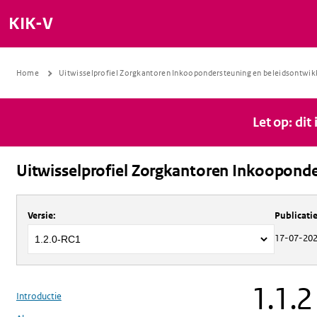
KIK-V
Home
Uitwisselprofiel Zorgkantoren Inkoopondersteuning en beleidsontwik
Let op: dit
Uitwisselprofiel Zorgkantoren Inkooponde
Over
Uitwisselprofiel Zorgkantoren 
Versie
:
Publicat
17-07-20
1.1.2
Introductie