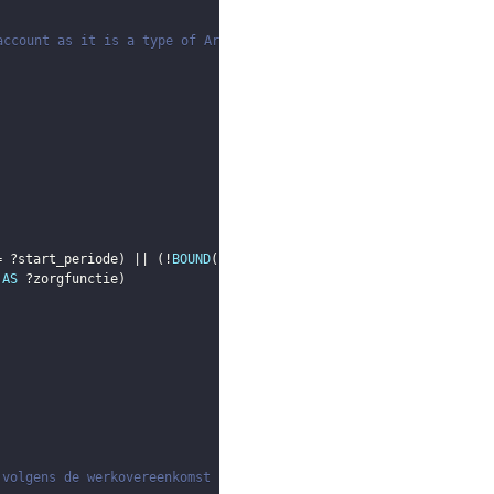
into account as it is a type of Arbeidsovereenkomst
= 
?start_periode
)
 || 
(
!
BOUND
(
?eind_functie
)
)
)
)
AS
?zorgfunctie
)
 volgens de werkovereenkomst