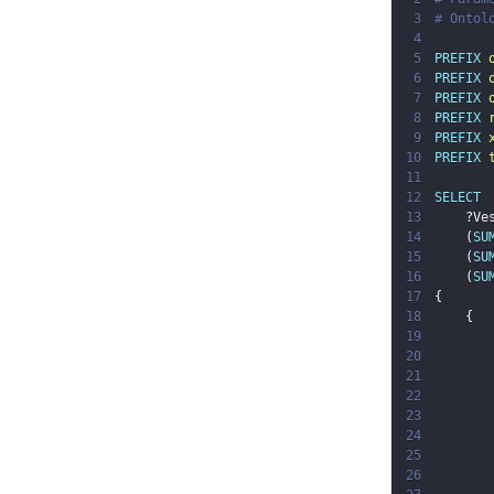
3
# Ontol
4
5
PREFIX
6
PREFIX
7
PREFIX
8
PREFIX
9
PREFIX
10
PREFIX
11
12
SELECT
13
?Ve
14
(
SU
15
(
SU
16
(
SU
17
{
18
{
19
20
21
22
23
24
25
26