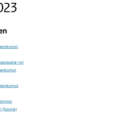
023
en
reenkomst
rganisatie-rol
eenkomst
reenkomst
nummer
 (functie)