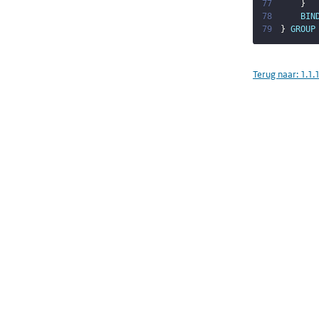
77
}
78
BIN
79
}
GROUP
Terug naar:
1.1.