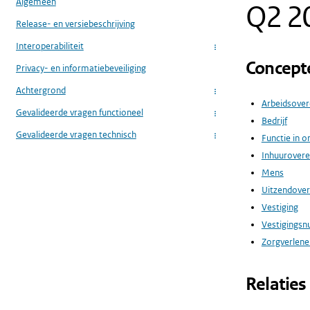
Algemeen
Q2 2
Release- en versiebeschrijving
Interoperabiliteit
...
Concept
Privacy- en informatiebeveiliging
Achtergrond
...
Arbeidsove
Gevalideerde vragen functioneel
...
Bedrijf
Gevalideerde vragen technisch
Functie in o
...
Inhuurover
Mens
Uitzendove
Vestiging
Vestigings
Zorgverlener
Relaties