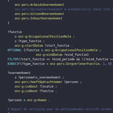
{
onz-pers
:
ArbeidsOvereenkomst
#        		onz-pers:OproepOvereenkomst # automatically taken 
onz-pers
:
UitzendOvereenkomst
onz-pers
:
InhuurOvereenkomst
}
?functie
a
onz-g
:
OccupationalPositionRole
;
a
?type_functie
;
onz-g
:
startDatum
?start_functie
.
OPTIONAL
{
?functie
a
onz-g
:
OccupationalPositionRole
;
onz-g
:
eindDatum
?eind_functie
}
FILTER
(
?start_functie
 <= 
?eind_periode
 && 
(
(
?eind_functie
 >
BIND
(
IF
(
?type_functie
 = 
onz-pers
:
ZorgverlenerFunctie
,
1
,
0
)
?overeenkomst
a
?personeels_overeenkomst
;
onz-pers
:
heeftOpdrachtnemer
?persoon
;
onz-g
:
isAbout
?locatie
;
onz-g
:
isAbout
?functie
.
?persoon
a
onz-g
:
Human
.
# Bepaal de vestiging waar de werkzaamheden verricht worden