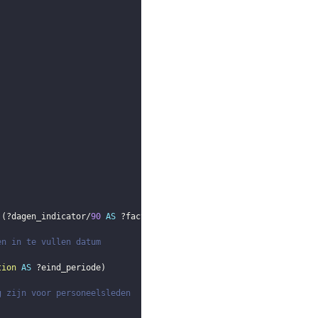
(
?dagen_indicator
/
90
AS
?factor
)
en in te vullen datum
tion
AS
?eind_periode
)
g zijn voor personeelsleden