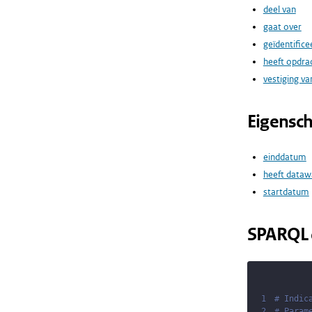
deel van
gaat over
geïdentifice
heeft opdr
vestiging va
Eigensc
einddatum
heeft dataw
startdatum
SPARQL 
1
# Indic
2
# Param