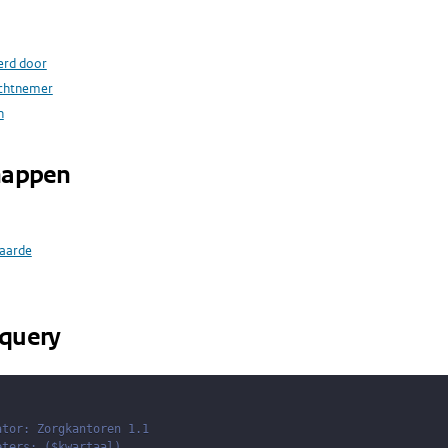
erd door
achtnemer
n
happen
aarde
query
ator: Zorgkantoren 1.1
eters: ($kwartaal)