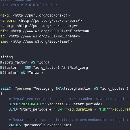
ogie: versie 2.0.0 of nieuwer
onz-g
:
<
http://purl.org/ozo/onz-g#
>
onz-pers
:
<
http://purl.org/ozo/onz-pers#
>
onz-org
:
<
http://purl.org/ozo/onz-org#
>
rdfs
:
<
http://www.w3.org/2000/01/rdf-schema#
>
xsd
:
<
http://www.w3.org/2001/XMLSchema#
>
time
:
<
http://www.w3.org/2006/time#
>
stiging
M
(
?zorg_factor
)
AS
?Zorg
)
M
(
?factor
)
 - 
SUM
(
?zorg_factor
)
AS
?Niet_zorg
)
M
(
?factor
)
AS
?Totaal
)
SELECT
?persoon
?Vestiging
(
MAX
(
?zorgfunctie
)
AS
?zorg_boolean
)
{
# Bepaal een meetperiode van drie maanden, startend vanaf e
BIND
(
"2023-04-01"
^^
xsd
:
date
AS
?start_periode
)
BIND
(
?start_periode
 + 
"P3M"
^^
xsd
:
duration
 - 
"P1D"
^^
xsd
:
dura
# Bepaal filter voor definitie van overeenkomsten die geldi
VALUES
?personeels_overeenkomst