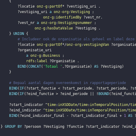
{
?locatie
onz-g
:
partOf
* 
?vestiging_uri
.
?vestiging_uri
a
onz-org
:
Vestiging
;
onz-g
:
identifiedBy
?vest_nr
.
?vest_nr
a
onz-org
:
Vestigingsnummer
;
onz-g
:
hasDataValue
?Vestiging
.
}
UNION
{
# Includeer ook de organisatie als geheel en label deze
?locatie
onz-g
:
partOf
*/
onz-org
:
vestigingVan
?organisati
?organisatie_uri
a
onz-g
:
Business
;
rdfs
:
label
?Organisatie
.
BIND
(
CONCAT
(
'Totaal '
,
?Organisatie
)
AS
?Vestiging
)
}
# Bepaal aantal dagen overeenkomst in rapportageperiode
BIND
(
IF
(
?start_functie
 < 
?start_periode
,
?start_periode
,
?s
BIND
(
IF
(
?eind_functie
 > 
?eind_periode
 || !
BOUND
(
?eind_funct
?start_indicator
 ^
time
:
inXSDDate
/
time
:
inTemporalPosition
/
ti
?eind_indicator
 ^
time
:
inXSDDate
/
time
:
inTemporalPosition
/
tim
BIND
(
?eind_indicator_final
 - 
?start_indicator_final
 + 
1
AS
}
GROUP
BY
?persoon
?Vestiging
?functie
?start_indicator
?eind_