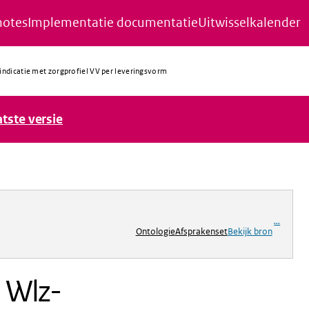
notes
Implementatie documentatie
Uitwisselkalender
-indicatie met zorgprofiel VV per leveringsvorm
atste versie
ng
...
Ontologie
Afsprakenset
Bekijk bron
n Wlz-