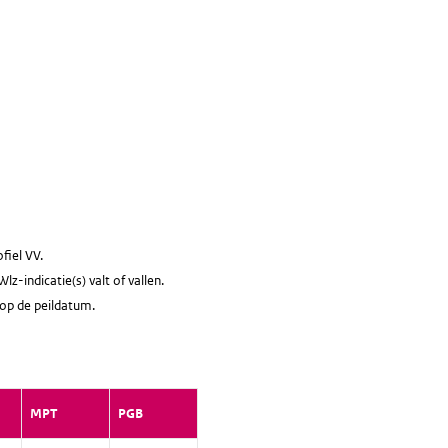
fiel VV.
z-indicatie(s) valt of vallen.
 op de peildatum.
MPT
PGB