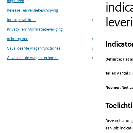
Algemeen
indic
Release- en versiebeschrijving
leve
Interoperabiliteit
...
Privacy- en informatiebeveiliging
Achtergrond
...
Indicato
Gevalideerde vragen functioneel
...
Gevalideerde vragen technisch
Definitie:
Het aa
...
Teller:
Aantal cl
Noemer:
Niet va
Toelicht
Deze indicator g
een Wlz-indicati