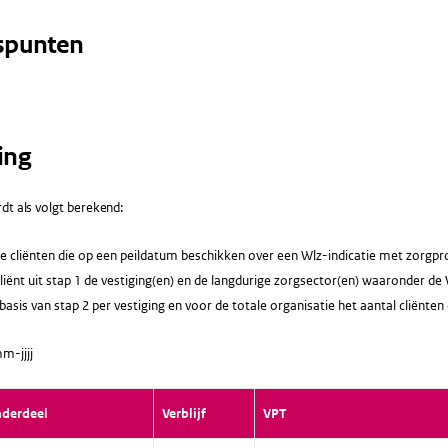
spunten
ing
dt als volgt berekend:
le cliënten die op een peildatum beschikken over een Wlz-indicatie met zorgpro
liënt uit stap 1 de vestiging(en) en de langdurige zorgsector(en) waaronder de Wl
asis van stap 2 per vestiging en voor de totale organisatie het aantal cliënten
m-jjjj
nderdeel
Verblijf
VPT