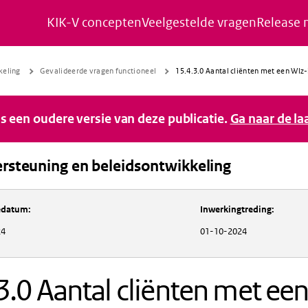
KIK-V concepten
Veelgestelde vragen
Release 
Naar de inhoud gaan
Naar de navigatie gaan
Naar de footer gaan
keling
Gevalideerde vragen functioneel
15.4.3.0 Aantal cliënten met een Wlz
 is een oudere versie van deze publicatie.
Ga naar de la
rsteuning en beleidsontwikkeling
Inkoopondersteuning en beleidsontwikkeli
iedatum
:
Inwerkingtreding
:
24
01-10-2024
3.0 Aantal cliënten met ee