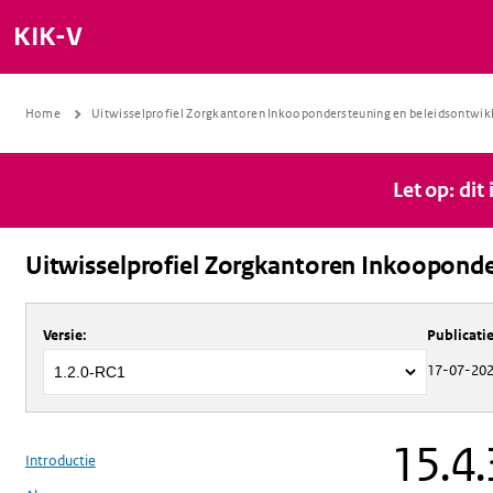
KIK-V
Home
Uitwisselprofiel Zorgkantoren Inkoopondersteuning en beleidsontwik
Let op: dit
Uitwisselprofiel Zorgkantoren Inkooponde
Over
Uitwisselprofiel Zorgkantoren 
Versie
:
Publicat
17-07-20
15.4.
Introductie