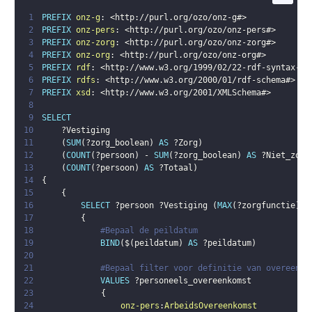
1
PREFIX
onz-g
:
<
http://purl.org/ozo/onz-g#
>
2
PREFIX
onz-pers
:
<
http://purl.org/ozo/onz-pers#
>
3
PREFIX
onz-zorg
:
<
http://purl.org/ozo/onz-zorg#
>
4
PREFIX
onz-org
:
<
http://purl.org/ozo/onz-org#
>
5
PREFIX
rdf
:
<
http://www.w3.org/1999/02/22-rdf-syntax-ns
6
PREFIX
rdfs
:
<
http://www.w3.org/2000/01/rdf-schema#
>
7
PREFIX
xsd
:
<
http://www.w3.org/2001/XMLSchema#
>
8
9
SELECT
10
?Vestiging
11
(
SUM
(
?zorg_boolean
)
AS
?Zorg
)
12
(
COUNT
(
?persoon
)
 - 
SUM
(
?zorg_boolean
)
AS
?Niet_zorg
13
(
COUNT
(
?persoon
)
AS
?Totaal
)
14
{
15
{
16
SELECT
?persoon
?Vestiging
(
MAX
(
?zorgfunctie
)
A
17
{
18
#Bepaal de peildatum
19
BIND
(
$
(
peildatum
)
AS
?peildatum
)
20
21
#Bepaal filter voor definitie van overeenko
22
VALUES
?personeels_overeenkomst
23
{
24
onz-pers
:
ArbeidsOvereenkomst