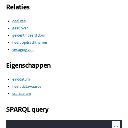
Relaties
deel van
gaat over
geïdentificeerd door
heeft opdrachtnemer
vestiging van
Eigenschappen
einddatum
heeft datawaarde
startdatum
SPARQL query
...