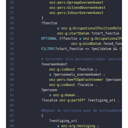
25
onz-pers
:
OproepOvereenkomst
26
onz-pers
:
UitzendOvereenkomst
27
onz-pers
:
InhuurOvereenkomst
28
}
29
?functie
30
a
onz-g
:
OccupationalPositionRole
;
31
onz-g
:
startDatum
?start_functie
.
32
OPTIONAL
{
?functie
a
onz-g
:
OccupationalPosi
33
onz-g
:
eindDatum
?eind_functi
34
FILTER
(
?start_functie
 <= 
?peildatum
 && 
(
(
?e
35
36
# Selecteer alle personeelsleden (personen 
37
?overeenkomst
38
onz-g
:
isAbout
?functie
;
39
a
?personeels_overeenkomst
;
40
onz-pers
:
heeftOpdrachtnemer
?persoon
;
41
onz-g
:
isAbout
?locatie
.
42
?persoon
43
a
onz-g
:
Human
.
44
?locatie
onz-g
:
partOf
* 
?vestiging_uri
.
45
46
#Bepaal de vestiging waar de werkzaamheden 
47
{
48
?vestiging_uri
49
a
onz-org
:
Vestiging
;