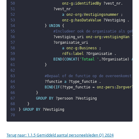
50
onz-g
:
identifiedBy
?vest_nr
.
51
?vest_nr
52
a
onz-org
:
Vestigingsnummer
;
53
onz-g
:
hasDataValue
?Vestiging
.
54
}
UNION
{
55
#Includeer ook de organisatie als gehee
56
?vestiging_uri
onz-org
:
vestigingVan
?or
57
?organisatie_uri
58
a
onz-g
:
Business
;
59
rdfs
:
label
?Organisatie
.
60
BIND
(
CONCAT
(
'Totaal '
,
?Organisatie
)
AS
61
}
62
63
#Bepaal of de functie op de overeenkomst va
64
?functie
a
?type_functie
.
65
BIND
(
IF
(
?type_functie
 = 
onz-pers
:
Zorgverlen
66
}
67
GROUP
BY
?persoon
?Vestiging
68
}
69
}
GROUP
BY
?Vestiging
70
Terug naar:
1.1.5 Gemiddeld aantal personeelsleden Q1 2024